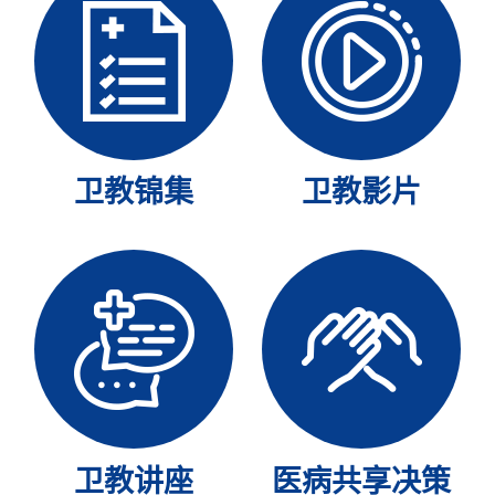
卫教锦集
卫教影片
卫教讲座
医病共享决策