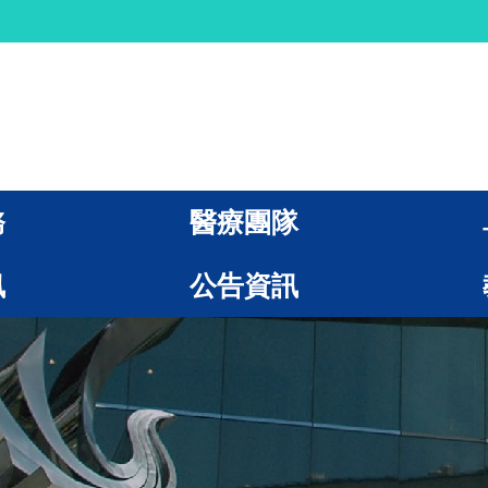
務
醫療團隊
訊
公告資訊