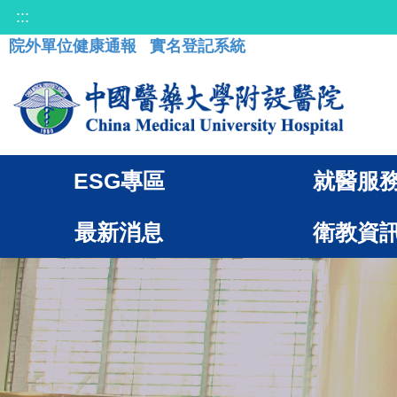
:::
院外單位健康通報
實名登記系統
ESG專區
就醫服
最新消息
衛教資