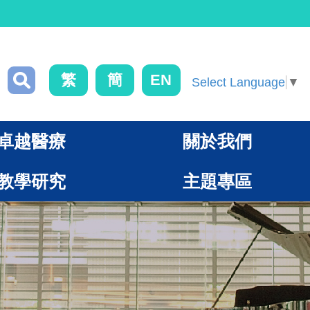
繁
簡
EN
Select Language
▼
卓越醫療
關於我們
教學研究
主題專區