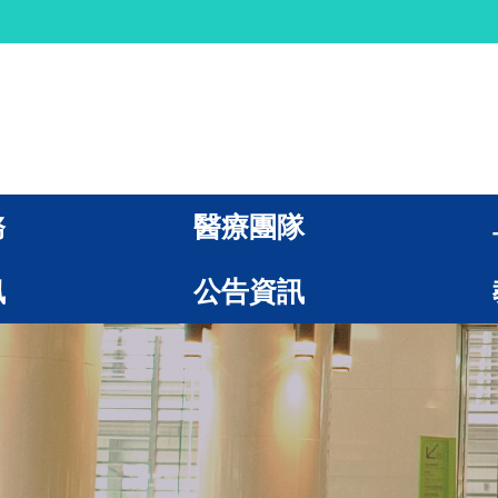
務
醫療團隊
訊
公告資訊