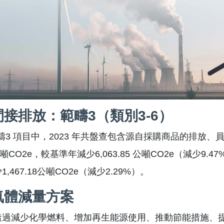
接排放：範疇3（類別3-6）
範疇3 項目中，2023 年共盤查包含源自採購商品的排放
0 公噸CO2e，較基準年減少6,063.85 公噸CO2e（減少9.4
,467.18公噸CO2e（減少2.29%）。
氣體減量方案
透過減少化學燃料、增加再生能源使用、推動節能措施、提