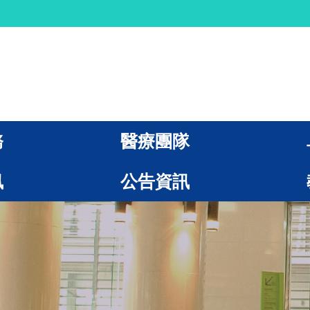
務
醫療團隊
訊
公告資訊