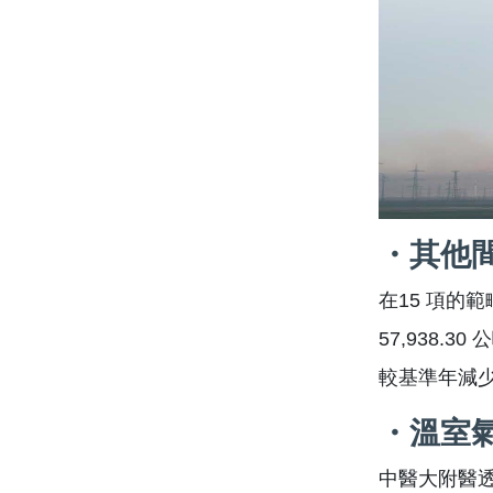
・其他間
在15 項的
57,938.3
較基準年減少1
・溫室
中醫大附醫