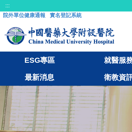
:::
院外單位健康通報
實名登記系統
ESG專區
就醫服
最新消息
衛教資