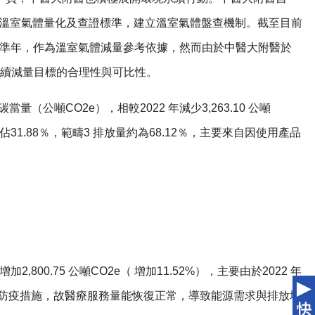
18 組織型溫室氣體量化及查證標準，建立溫室氣體盤查機制。截至目前
年設定為基準年，作為溫室氣體減量參考依據，然而由於中醫大附醫於
後續減量目標的合理性與可比性。
當量（公噸CO2e），相較2022 年減少3,263.10 公噸
佔31.88％，範疇3 排放量約為68.12％，主要來自因使用產品
加2,800.75 公噸CO2e（ 增加11.52%），主要由於2022 年
D-19 防疫措施，故醫療服務量能恢復正常，導致能源需求與排放增