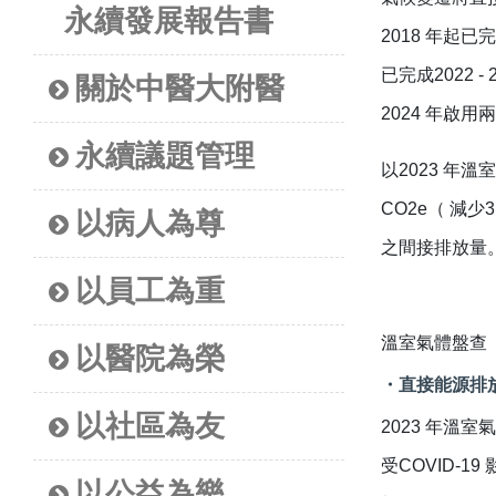
永續發展報告書
2018 年起
已完成2022
關於中醫大附醫
2024 年
永續議題管理
以2023 年溫
CO2e（ 減
以病人為尊
之間接排放量
以員工為重
溫室氣體盤查
以醫院為榮
・直接能源排
以社區為友
2023 年溫室氣
受COVID-
以公益為樂