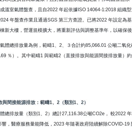
已完成溫室氣體盤查，且自2022 年起依據ISO 14064-1:20
 - 2024 年盤查作業且通過SGS 第三方查證。已將2022 
啟用兩棟新大樓，營運規模擴大，將重新評估與調整基準年，以確保
室氣體總排放量為例，範疇1、2、３合計約85,066.01 公噸二氧化碳
少3.69 ％）。其中範疇1 與範疇2（直接排放與能源間接排放量）約
。
放與間接能源排放：範疇1、2（類別1、2）
體總排放量（類別1、2）總計27,116.38公噸CO2e， 較2022 年增
19 影響，醫療服務量能降低，2023 年隨著政府陸續解除COVI