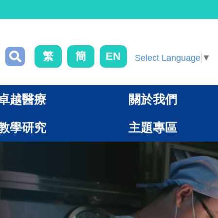
繁
簡
EN
Select Language
▼
卓越醫療
關於我們
教學研究
主題專區