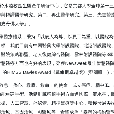
ab座落於水湳校區生醫產學研發中心，它是京都大學全球第十三個
轉與轉譯醫學研究。第二、再生醫學研究。第三、先進醫
的史丹佛大學」。
學醫療體系，秉持「以病人為尊、以員工為重、以醫院為
目標，我們目前有中國醫藥大學附設醫院、北港附設醫院
恭醫院策略聯盟、老人復健綜合醫院、雲林附設醫院等8
慧醫療方面也有好的表現，榮獲Newsweek最佳智慧醫院
的HIMSS Davies Award《戴維斯卓越獎》(亞洲唯
救急、救心、救腦、救命」的使命，成立癌症、腦中風、
功能重建手術、活體肝臟移植手術方面達國際一流水準，
數據、人工智慧、外泌體、精準醫療等中心，積極發展尖
體治療、基因治療、AI醫療等，希望成為「臺灣的梅約醫