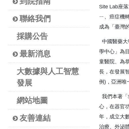
到院指南
Site L
ㄧ、癌症機
聯絡我們
成為「臺灣
採購公告
中國醫藥大
學中心」為
最新消息
童醫院、為
大數據與人工智慧
長，在發展智
發展
例)，亞洲唯一
我們本著「
網站地圖
心，在器官
友善連結
年，成立大
治療、外泌