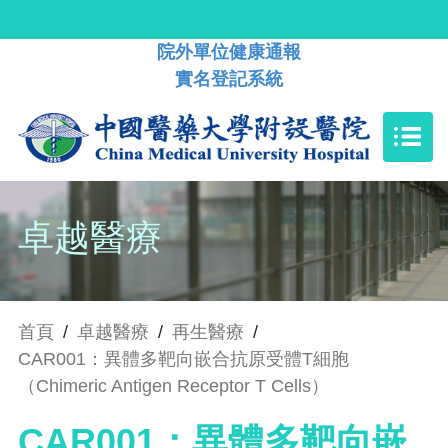
院外單位健康通報
實名登記系統
卓越醫療
首頁
/
卓越醫療
/
再生醫療
/
CAR001：異體多靶向嵌合抗原受體T細胞
（Chimeric Antigen Receptor T Cells）
CAR001：異體多靶向嵌