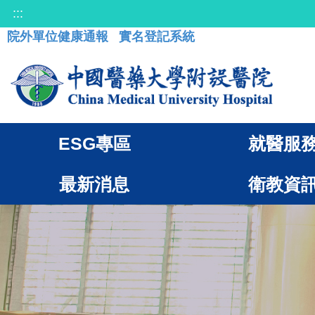
:::
院外單位健康通報
實名登記系統
ESG專區
就醫服
最新消息
衛教資