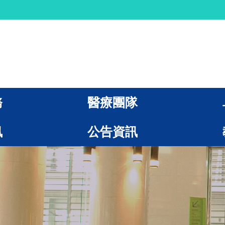
務
醫療團隊
訊
公告資訊