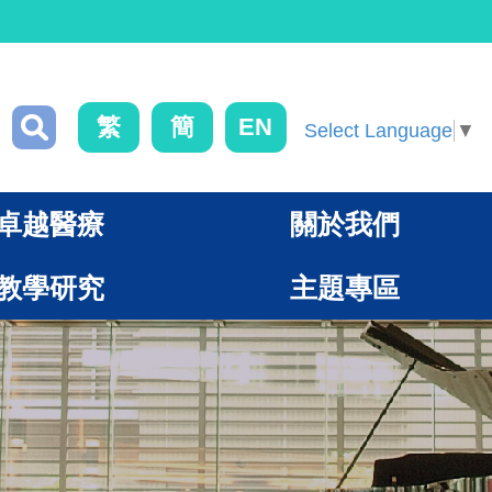
繁
簡
EN
Select Language
▼
卓越醫療
關於我們
教學研究
主題專區