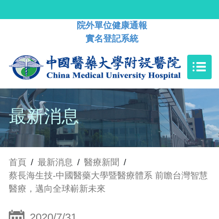
院外單位健康通報
實名登記系統
最新消息
首頁
/
最新消息
/
醫療新聞
/
蔡長海生技-中國醫藥大學暨醫療體系 前瞻台灣智慧
醫療，邁向全球嶄新未來
2020/7/31