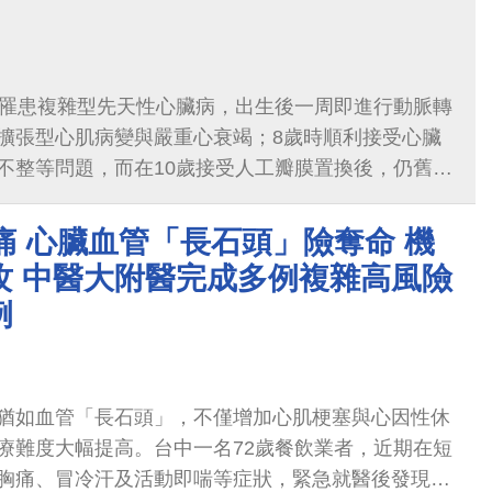
即罹患複雜型先天性心臟病，出生後一周即進行動脈轉
擴張型心肌病變與嚴重心衰竭；8歲時順利接受心臟
不整等問題，而在10歲接受人工瓣膜置換後，仍舊有
痛 心臟血管「長石頭」險奪命 機
攻 中醫大附醫完成多例複雜高風險
例
猶如血管「長石頭」，不僅增加心肌梗塞與心因性休
療難度大幅提高。台中一名72歲餐飲業者，近期在短
胸痛、冒冷汗及活動即喘等症狀，緊急就醫後發現，