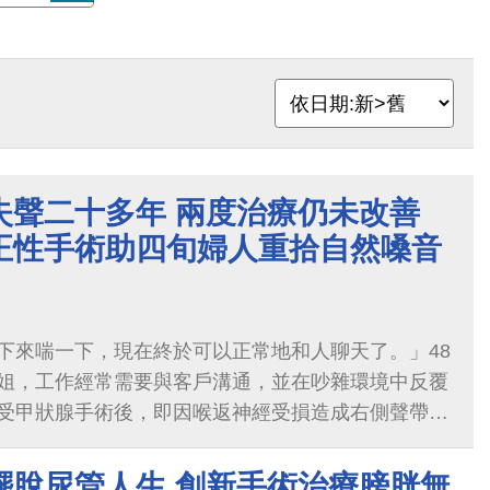
失聲二十多年 兩度治療仍未改善
正性手術助四旬婦人重拾自然嗓音
下來喘一下，現在終於可以正常地和人聊天了。」48
姐，工作經常需要與客戶溝通，並在吵雜環境中反覆
受甲狀腺手術後，即因喉返神經受損造成右側聲帶麻
受聲音沙啞、說話費力、音量不足及容易疲勞等困
，也逐漸失去與親友自在交談及參與社交活動的信
擺脫尿管人生 創新手術治療膀胱無