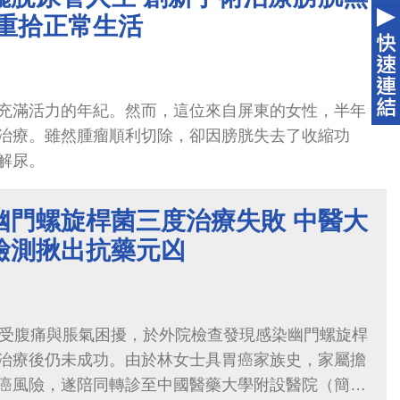
者重拾正常生活
充滿活力的年紀。然而，這位來自屏東的女性，半年
治療。雖然腫瘤順利切除，卻因膀胱失去了收縮功
解尿。
幽門螺旋桿菌三度治療失敗 中醫大
檢測揪出抗藥元凶
期受腹痛與脹氣困擾，於外院檢查發現感染幽門螺旋桿
治療後仍未成功。由於林女士具胃癌家族史，家屬擔
癌風險，遂陪同轉診至中國醫藥大學附設醫院（簡稱