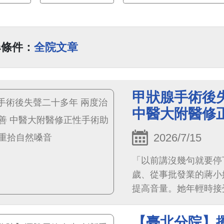
尋條件：
全院文章
甲狀腺手術後
中醫大附醫修
2026/7/15
「以前講沒幾句就要停
歲、從事批發業的蔣小
提高音量。她年輕時接
痺，二十多年來長期飽
擾，不僅工作受到影響
【臺北分院】