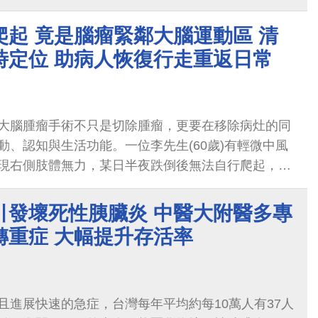
。經進一步評估與個人化治療後，林女士成功根除幽
也獲得緩解。
起 竟是腦瘤緊鄰大腦運動區 清
時定位 助病人恢復行走重返日常
大腦腫瘤手術不只是切除腫瘤，更要在移除病灶的同
動、認知與生活功能。一位李先生(60歲)有輕微中風
現右側肢體無力，某日半夜跌倒後無法自行爬起，緊
設醫院(簡稱中醫大附醫)急診，經檢查診斷為左側運
引發壞死性胰臟炎 中醫大附醫多專
轉重症 大幅提升存活率
且進展快速的急症，台灣每年平均約每10萬人有37人