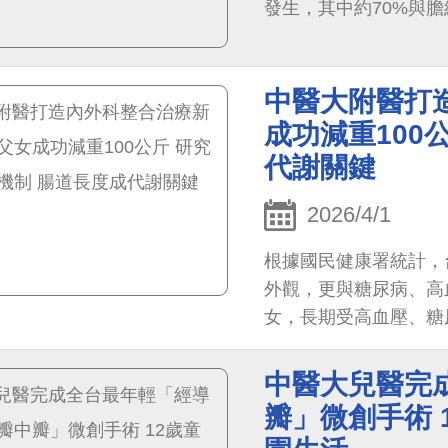
發生，其中約70%與
中醫大附醫打
成功減重100
代謝關鍵
2026/4/1
根據國民健康署統計，
外觀，更與糖尿病、高
女，長期受高血壓、糖
國際代謝形體醫學中心
減重70公斤；原107
中醫大兒醫完
不便，最後透過藥物調
瓣」微創手術 
策略，父女合計成功減重