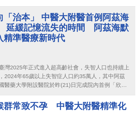
在巨大鈣化結節，且左迴旋支血管已完全阻塞，病況
大學附設醫院冠狀動脈及結構性心臟病治療科團隊評
向「治本」 中醫大附醫首例阿茲海
循環輔助裝置（MCS）」進行手術護航，經心臟血管
 延緩記憶流失的時間 阿茲海默
導下，成功磨除鈣化結節並打通阻塞血管，協助病人
入精準醫療新時代
即轉出加護病房，順利出院返家。
臺灣2025年正式進入超高齡社會，失智人口也持續上
2024年65歲以上失智症人口約35萬人，其中阿茲
國醫藥大學附設醫院於昨(21)日完成院內首例「欣智
b）施打，象徵阿茲海默症治療邁入「精準醫療」新時
延緩病程的新希望。
候群常致不孕 中醫大附醫精準化