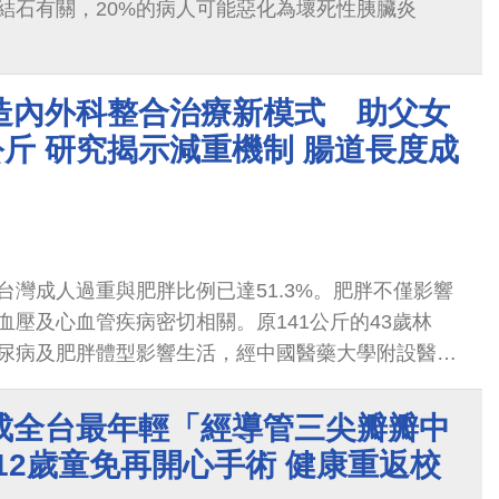
膽結石有關，20%的病人可能惡化為壞死性胰臟炎
造內外科整合治療新模式 助父女
公斤 研究揭示減重機制 腸道長度成
台灣成人過重與肥胖比例已達51.3%。肥胖不僅影響
血壓及心血管疾病密切相關。原141公斤的43歲林
尿病及肥胖體型影響生活，經中國醫藥大學附設醫院
團隊評估後，透過縮胃曠腸手術及術後營養管理成功
公斤的68歲父親，也因高血脂、糖尿病及肥胖導致生活
成全台最年輕「經導管三尖瓣瓣中
節食慾並搭配運動減重30公斤。透過內外科整合治療
12歲童免再開心手術 健康重返校
100公斤。