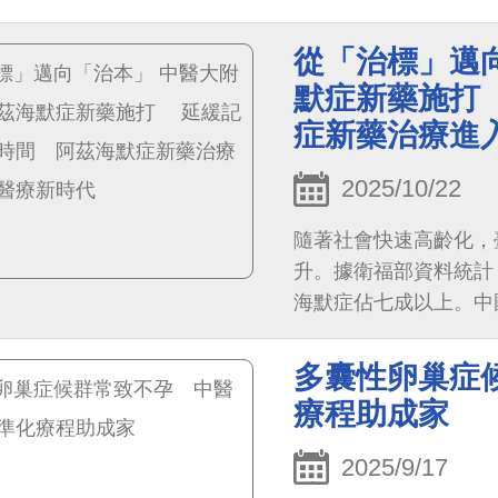
其心臟冠狀動脈主幹存
相當危急。經中國醫藥
從「治標」邁
估後，利用「經皮機械
默症新藥施打
系副主任羅秉漢醫師指
症新藥治療進
即時脫離險境，兩天內
2025/10/22
隨著社會快速高齡化，
升。據衛福部資料統計，
海默症佔七成以上。中
樂」（Donanema
代，為病人與家屬帶來
多囊性卵巢症
療程助成家
2025/9/17