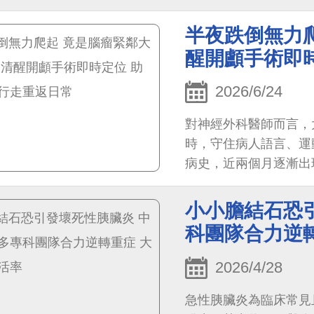
中醫大附醫）消化內科
門螺旋桿菌，腹痛症狀
半夜跌倒無力爬
醒開顱手術即
2026/6/24
對神經外科醫師而言，
時，守住病人語言、運
病史，近兩個月逐漸出
急送至中國醫藥大學附
動區旁鐮膜腦膜瘤。
小小膽結石恐
科團隊合力逆
2026/4/28
急性胰臟炎為臨床常見