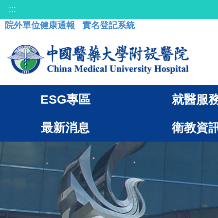
:::
院外單位健康通報
實名登記系統
ESG專區
就醫服
最新消息
衛教資