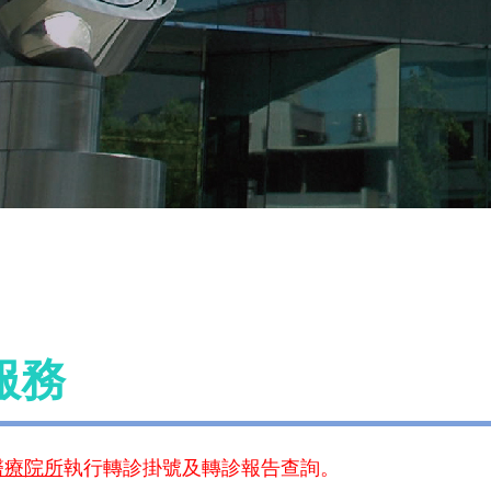
服務
醫療院所
執行轉診掛號及轉診報告查詢。