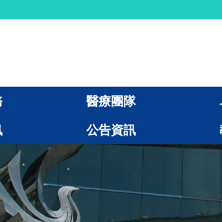
務
醫療團隊
訊
公告資訊