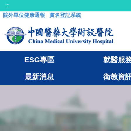
:::
院外單位健康通報
實名登記系統
ESG專區
就醫服
最新消息
衛教資