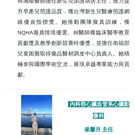
林湘瑜醫師擔任新生兒加護病房主任，致力提
升早產兒照護品質，獲台灣新生兒醫療照護網
絡優良指標獎。她推動團隊擬真訓練，獲
NQHA擬真情境優選。林醫師獲臨床醫學教育
貢獻獎及教學創新競賽特優獎，並擔任衛福部
兒童困難取得藥品醫材調度中心負責人。她積
極參與國際學術交流，展現卓越專業能力與貢
獻。
內科部心臟血管系心臟影
像科
梁馨月 主任