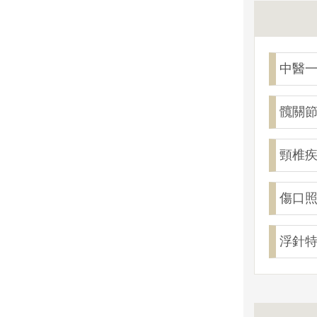
中醫
髖關
頸椎
傷口
浮針