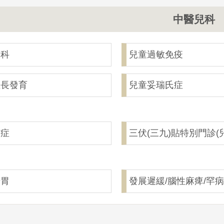
中醫兒科
兒科
兒童過敏免疫
生長發育
兒童妥瑞氏症
癌症
三伏(三九)貼特別門診(
腸胃
發展遲緩/腦性麻痺/罕