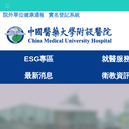
:::
院外單位健康通報
實名登記系統
ESG專區
就醫服
最新消息
衛教資