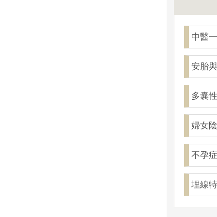
中醫
安胎
多囊
婦女
不孕
埋線