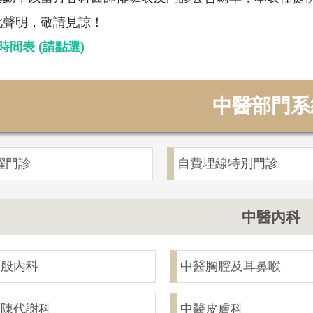
此聲明，敬請見諒！
時間表 (請點選)
中醫部門系
躍門診
自費埋線特別門診
中醫內科
一般內科
中醫胸腔及耳鼻喉
新陳代謝科
中醫皮膚科