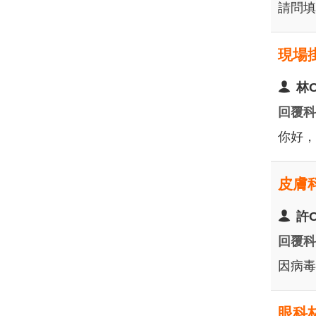
請問填
現場
林
回覆
你好，
皮膚
許
回覆
因病毒
眼科