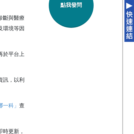
點我發問
診斷與醫療
及環境等因
再於平台上
資訊，以利
哪一科」
查
即時更新，