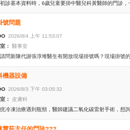
初診基本資料時，6歲兒童要掛中醫兒科黃醫師的門診，一
掛號問題
OO
2026/8/4 上午 11:53:07
科室：
醫事室
請問新陳代謝張淳堆醫生有開放現場掛號嗎？現場掛號
科機器設備
OO
2026/8/3 下午 03:05:32
科室：
皮膚科
疣冷凍治療遇到瓶頸，醫師建議二氧化碳雷射手術，想
林慧茹主任的門診???