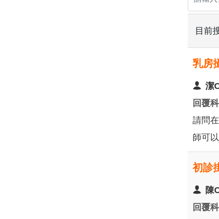
目前
乳房
潔
回覆
請問在
師可以
初診
陳
回覆