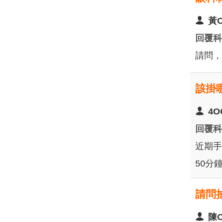
黃
回覆
請問，
該掛
4O
回覆
近期手
50分
請問
陳