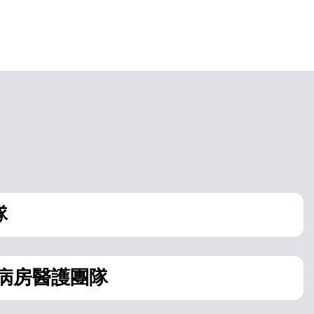
隊
病房醫護團隊