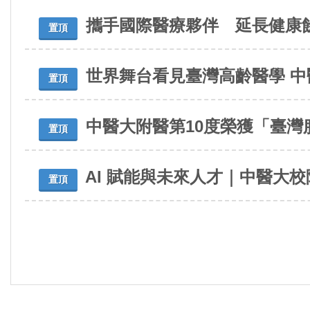
隊，向來自馬來西亞、新加坡及臺灣近300位急
攜手國際醫療夥伴 延長健康
重症醫療專家、醫師及護理人員，分享人工智慧
置頂
（AI）重症照護、智慧臨床決策及生成式AI護理
機器人等創新成果，展現臺灣智慧醫療由臨床實
世界舞台看見臺灣高齡醫學 
置頂
證邁向國際合作與模式輸出的發展成果，獲得與
會者熱烈迴響。
中醫大附醫第10度榮獲「臺
置頂
AI 賦能與未來人才｜中醫大校院體系邁向
置頂