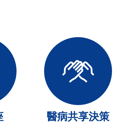
座
醫病共享決策