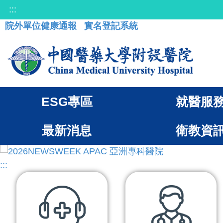
:::
院外單位健康通報
實名登記系統
ESG專區
就醫服
最新消息
衛教資
:::