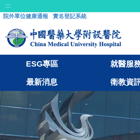
:::
院外單位健康通報
實名登記系統
ESG專區
就醫服
最新消息
衛教資