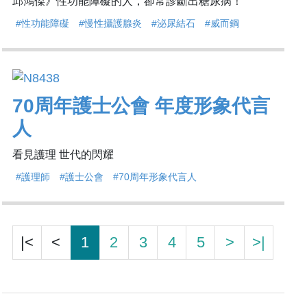
邱鴻傑》性功能障礙的人，卻常診斷出糖尿病！
#性功能障礙
#慢性攝護腺炎
#泌尿結石
#威而鋼
70周年護士公會 年度形象代言
人
看見護理 世代的閃耀
#護理師
#護士公會
#70周年形象代言人
|<
<
1
2
3
4
5
>
>|