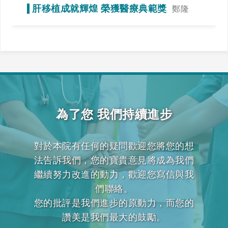
當運動，達到調整免疫力的效果
肝移植成就輝煌 榮獲醫療典範獎
鄭隆
賓》全力一搏，我們一起拚看看！
為了您 我們持續進步
對於本院有任何的疑問歡迎您將您的想
法告訴我們，您的寶貴意見將成為我們
繼續努力改進的動力，歡迎您寫信與我
們聯絡。
您的批評是我們進步的原動力，而您的
讚美是我們最大的鼓勵。