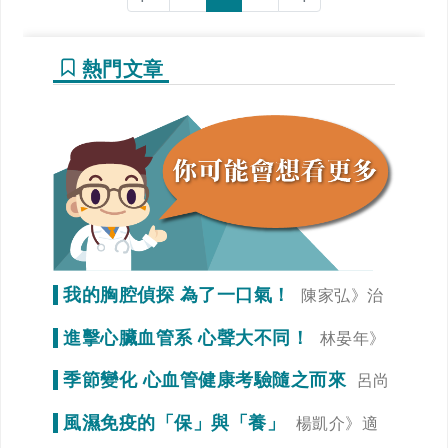
熱門文章
我的胸腔偵探 為了一口氣！
陳家弘》治
療是為了未來生活品質
進擊心臟血管系 心聲大不同！
林晏年》
調整生活習慣「心」事就變少！
季節變化 心血管健康考驗隨之而來
呂尚
謁》冠狀動脈狹窄初期症狀不明顯
風濕免疫的「保」與「養」
楊凱介》適