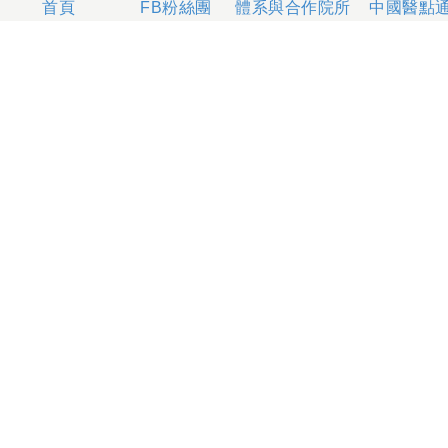
體系與合作院所
中國醫點
首頁
FB粉絲團
404327 台中市北區育德路2號
總機電話專線 04-22052121、04-22062121
人工掛號服務 04-22056631
到院指南
網站意見
社區服務
無菸醫院
影片專區
箱
本網站內容屬中國醫藥大學附設醫院所有，一切內容僅供
使用者在網站線上閱讀，禁止以任何形式儲存、散佈或重
製部分或全部內容
本網站建議以Internet Explorer 10以上、Firefox或
Google Chrome等瀏覽器瀏覽。