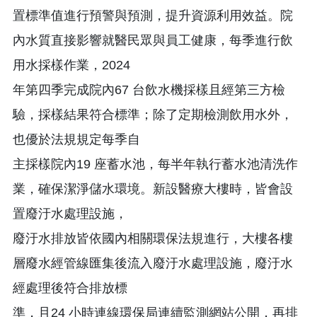
置標準值進行預警與預測，提升資源利用效益。院
內水質直接影響就醫民眾與員工健康，每季進行飲
用水採樣作業，2024
年第四季完成院內67 台飲水機採樣且經第三方檢
驗，採樣結果符合標準；除了定期檢測飲用水外，
也優於法規規定每季自
主採樣院內19 座蓄水池，每半年執行蓄水池清洗作
業，確保潔淨儲水環境。新設醫療大樓時，皆會設
置廢汙水處理設施，
廢汙水排放皆依國內相關環保法規進行，大樓各樓
層廢水經管線匯集後流入廢汙水處理設施，廢汙水
經處理後符合排放標
準，且24 小時連線環保局連續監測網站公開，再排