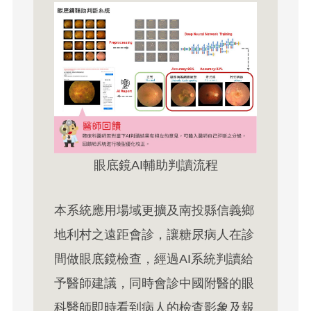
眼底鏡AI輔助判讀流程
本系統應用場域更擴及南投縣信義鄉
地利村之遠距會診，讓糖尿病人在診
間做眼底鏡檢查，經過AI系統判讀給
予醫師建議，同時會診中國附醫的眼
科醫師即時看到病人的檢查影象及報