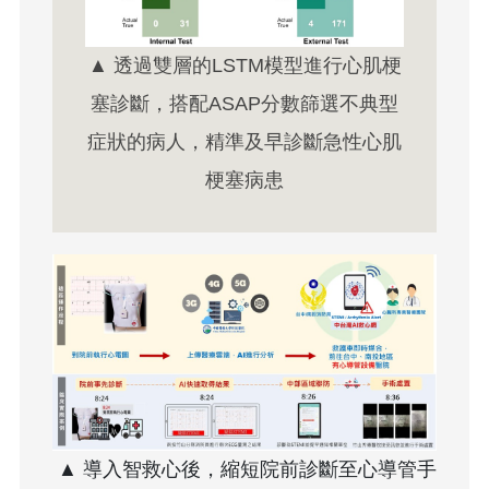
▲ 透過雙層的LSTM模型進行心肌梗
塞診斷，搭配ASAP分數篩選不典型
症狀的病人，精準及早診斷急性心肌
梗塞病患
▲ 導入智救心後，縮短院前診斷至心導管手