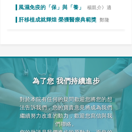
謁》冠狀動脈狹窄初期症狀不明顯
風濕免疫的「保」與「養」
楊凱介》適
當運動，達到調整免疫力的效果
肝移植成就輝煌 榮獲醫療典範獎
鄭隆
賓》全力一搏，我們一起拚看看！
為了您 我們持續進步
對於本院有任何的疑問歡迎您將您的想
法告訴我們，您的寶貴意見將成為我們
繼續努力改進的動力，歡迎您寫信與我
們聯絡。