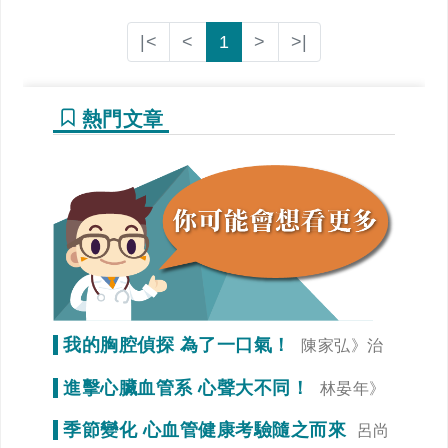
|<
<
1
>
>|
熱門文章
我的胸腔偵探 為了一口氣！
陳家弘》治
療是為了未來生活品質
進擊心臟血管系 心聲大不同！
林晏年》
調整生活習慣「心」事就變少！
季節變化 心血管健康考驗隨之而來
呂尚