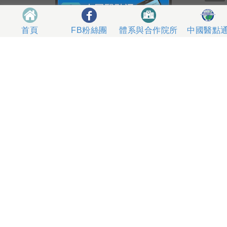
體系與合作院所
中國醫點
首頁
FB粉絲團
404327 台中市北區育德路2號
總機電話專線 04-22052121、04-22062121
人工掛號服務 04-22056631
到院指南
網站意見
社區服務
無菸醫院
影片專區
箱
本網站內容屬中國醫藥大學附設醫院所有，一切內容僅供
使用者在網站線上閱讀，禁止以任何形式儲存、散佈或重
製部分或全部內容
本網站建議以Internet Explorer 10以上、Firefox或
Google Chrome等瀏覽器瀏覽。