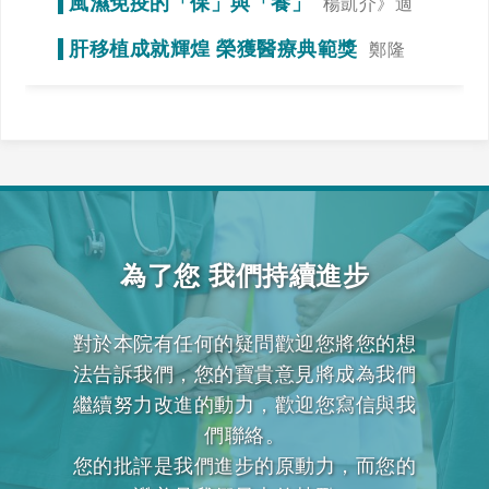
風濕免疫的「保」與「養」
楊凱介》適
當運動，達到調整免疫力的效果
肝移植成就輝煌 榮獲醫療典範獎
鄭隆
賓》全力一搏，我們一起拚看看！
為了您 我們持續進步
對於本院有任何的疑問歡迎您將您的想
法告訴我們，您的寶貴意見將成為我們
繼續努力改進的動力，歡迎您寫信與我
們聯絡。
您的批評是我們進步的原動力，而您的