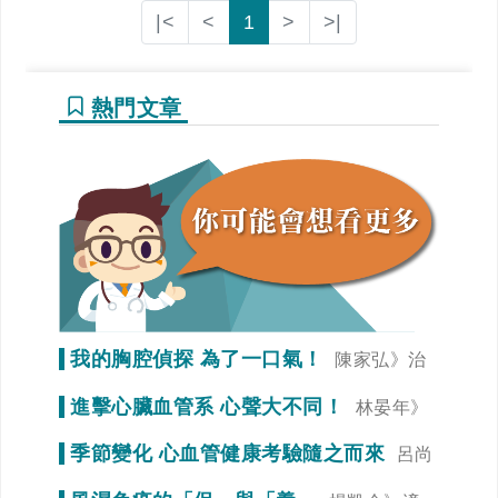
|<
<
1
>
>|
熱門文章
我的胸腔偵探 為了一口氣！
陳家弘》治
療是為了未來生活品質
進擊心臟血管系 心聲大不同！
林晏年》
調整生活習慣「心」事就變少！
季節變化 心血管健康考驗隨之而來
呂尚
謁》冠狀動脈狹窄初期症狀不明顯