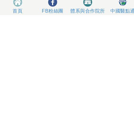
體系與合作院所
中國醫點
首頁
FB粉絲團
404327 台中市北區育德路2號
總機電話專線 04-22052121、04-22062121
人工掛號服務 04-22056631
到院指南
網站意見
社區服務
無菸醫院
影片專區
箱
本網站內容屬中國醫藥大學附設醫院所有，一切內容僅供
使用者在網站線上閱讀，禁止以任何形式儲存、散佈或重
製部分或全部內容
本網站建議以Internet Explorer 10以上、Firefox或
Google Chrome等瀏覽器瀏覽。