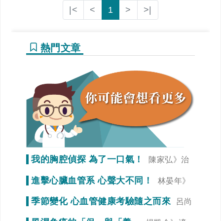
|<
<
1
>
>|
熱門文章
我的胸腔偵探 為了一口氣！
陳家弘》治
療是為了未來生活品質
進擊心臟血管系 心聲大不同！
林晏年》
調整生活習慣「心」事就變少！
季節變化 心血管健康考驗隨之而來
呂尚
謁》冠狀動脈狹窄初期症狀不明顯