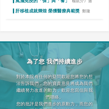
風濕免疫的「保」與「養」
楊凱介》適
當運動，達到調整免疫力的效果
肝移植成就輝煌 榮獲醫療典範獎
鄭隆
賓》全力一搏，我們一起拚看看！
為了您 我們持續進步
對於本院有任何的疑問歡迎您將您的想
法告訴我們，您的寶貴意見將成為我們
繼續努力改進的動力，歡迎您寫信與我
們聯絡。
您的批評是我們進步的原動力，而您的