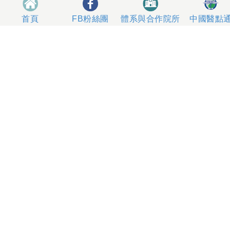
體系與合作院所
中國醫點
首頁
FB粉絲團
404327 台中市北區育德路2號
總機電話專線 04-22052121、04-22062121
人工掛號服務 04-22056631
到院指南
網站意見
社區服務
無菸醫院
影片專區
箱
本網站內容屬中國醫藥大學附設醫院所有，一切內容僅供
使用者在網站線上閱讀，禁止以任何形式儲存、散佈或重
製部分或全部內容
本網站建議以Internet Explorer 10以上、Firefox或
Google Chrome等瀏覽器瀏覽。