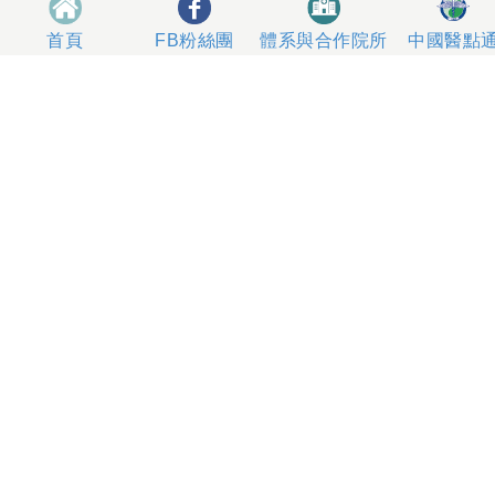
體系與合作院所
中國醫點
首頁
FB粉絲團
404327 台中市北區育德路2號
總機電話專線 04-22052121、04-22062121
人工掛號服務 04-22056631
到院指南
網站意見
社區服務
無菸醫院
影片專區
箱
本網站內容屬中國醫藥大學附設醫院所有，一切內容僅供
使用者在網站線上閱讀，禁止以任何形式儲存、散佈或重
製部分或全部內容
本網站建議以Internet Explorer 10以上、Firefox或
Google Chrome等瀏覽器瀏覽。