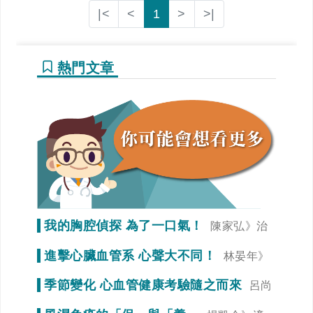
|<
<
1
>
>|
熱門文章
我的胸腔偵探 為了一口氣！
陳家弘》治
療是為了未來生活品質
進擊心臟血管系 心聲大不同！
林晏年》
調整生活習慣「心」事就變少！
季節變化 心血管健康考驗隨之而來
呂尚
謁》冠狀動脈狹窄初期症狀不明顯