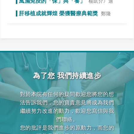
風濕免疫的「保」與「養」
楊凱介》適
當運動，達到調整免疫力的效果
肝移植成就輝煌 榮獲醫療典範獎
鄭隆
賓》全力一搏，我們一起拚看看！
為了您 我們持續進步
對於本院有任何的疑問歡迎您將您的想
法告訴我們，您的寶貴意見將成為我們
繼續努力改進的動力，歡迎您寫信與我
們聯絡。
您的批評是我們進步的原動力，而您的