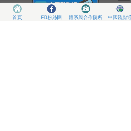
體系與合作院所
中國醫點
首頁
FB粉絲團
404327 台中市北區育德路2號
總機電話專線 04-22052121、04-22062121
人工掛號服務 04-22056631
到院指南
網站意見
社區服務
無菸醫院
影片專區
箱
本網站內容屬中國醫藥大學附設醫院所有，一切內容僅供
使用者在網站線上閱讀，禁止以任何形式儲存、散佈或重
製部分或全部內容
本網站建議以Internet Explorer 10以上、Firefox或
Google Chrome等瀏覽器瀏覽。