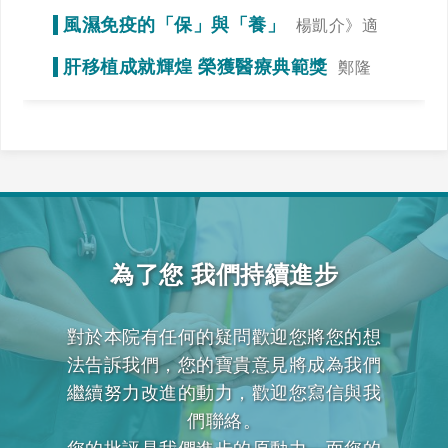
謁》冠狀動脈狹窄初期症狀不明顯
風濕免疫的「保」與「養」
楊凱介》適
當運動，達到調整免疫力的效果
肝移植成就輝煌 榮獲醫療典範獎
鄭隆
賓》全力一搏，我們一起拚看看！
為了您 我們持續進步
對於本院有任何的疑問歡迎您將您的想
法告訴我們，您的寶貴意見將成為我們
繼續努力改進的動力，歡迎您寫信與我
們聯絡。