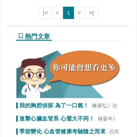
|<
<
1
>
>|
熱門文章
我的胸腔偵探 為了一口氣！
陳家弘》治
療是為了未來生活品質
進擊心臟血管系 心聲大不同！
林晏年》
調整生活習慣「心」事就變少！
季節變化 心血管健康考驗隨之而來
呂尚