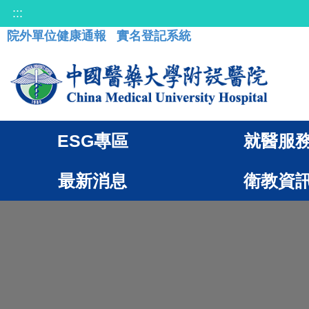
:::
院外單位健康通報
實名登記系統
ESG專區
就醫服
最新消息
衛教資