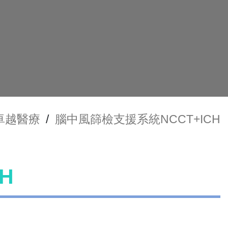
卓越醫療
/
腦中風篩檢支援系統NCCT+ICH
H