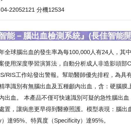
4-22052121 分機12534
智能－腦出血檢測系統』(長佳智能開
全球腦出血的發生率為每100,000人有24人，其中
。本案使用深度學習演算法，自動分析成人非造影頭部C
CS/RIS工作站發出警報。幫助醫師優先排程，為具有
精準識別有無腦出血及五種顱內出血，含：硬腦膜
內出血。 本產品不僅可快速識別可疑的急性腦出血
處置，讓病患更早得到醫療照護。模型表現：腦出血判讀
vity）達95%、特異度（Specificity）達95%。