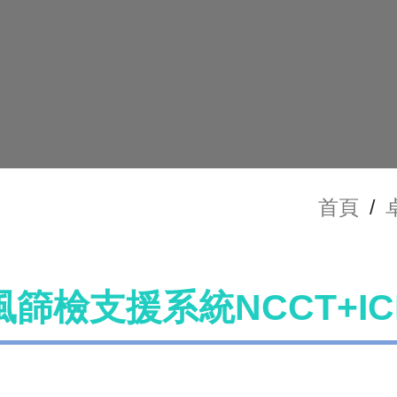
首頁
/
篩檢支援系統NCCT+IC