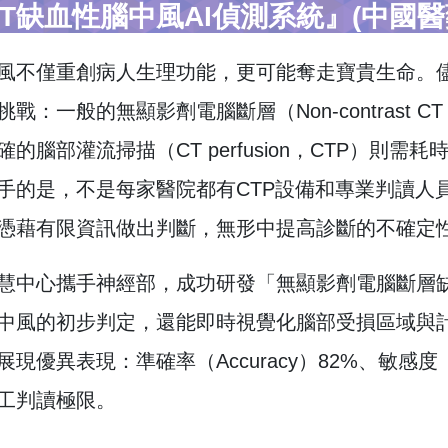
CT缺血性腦中風AI偵測系統』(中國
風不僅重創病人生理功能，更可能奪走寶貴生命。
戰：一般的無顯影劑電腦斷層（Non-contrast
的腦部灌流掃描（CT perfusion，CTP）則
手的是，不是每家醫院都有CTP設備和專業判讀人
憑藉有限資訊做出判斷，無形中提高診斷的不確定
慧中心攜手神經部，成功研發「無顯影劑電腦斷層缺
中風的初步判定，還能即時視覺化腦部受損區域與計
優異表現：準確率（Accuracy）82%、敏感度（Sensi
工判讀極限。