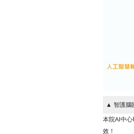
▲ 智護
本院AI中
效！