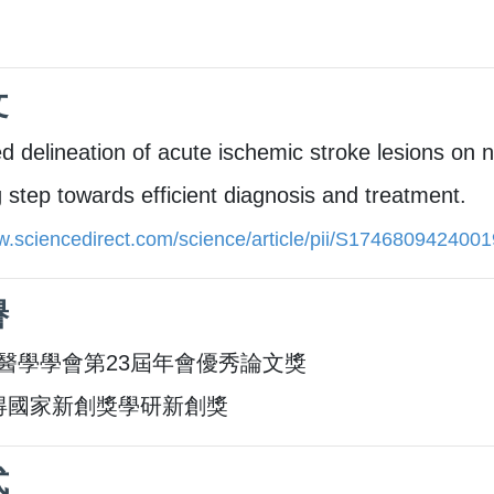
文
 delineation of acute ischemic stroke lesions on 
 step towards efficient diagnosis and treatment.
w.sciencedirect.com/science/article/pii/S174680942400
譽
醫學學會第23屆年會優秀論文獎
-獲得國家新創獎學研新創獎
式