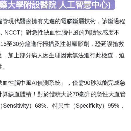
醫藥大學附設醫院 人工智慧中心)
儘管現代醫療擁有先進的電腦斷層技術，診斷過程
 CT，NCCT）對急性缺血性腦中風的判讀敏感度不
需耗時15至30分鐘進行掃描及注射顯影劑，恐延誤搶救
員，加上部分病人因生理因素無法進行此檢查，迫
性。
血性腦中風AI偵測系統」，僅需90秒就能完成急
算缺血體積！對於體積大於70毫升的急性大血管
tivity）68%、特異性（Specificity）95%，