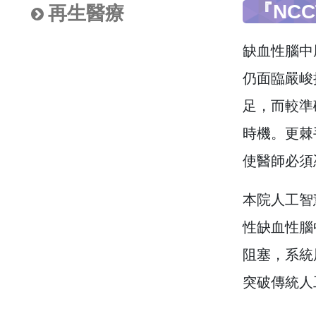
『NC
再生醫療
缺血性腦中
仍面臨嚴峻挑
足，而較準確
時機。更棘
使醫師必須
本院人工智
性缺血性腦
阻塞，系統展現
突破傳統人