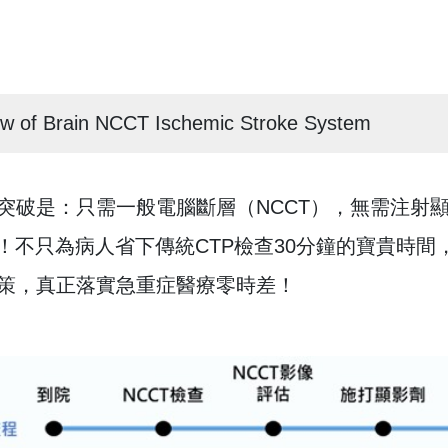
w of Brain NCCT Ischemic Stroke System
突破是：只需一般電腦斷層（NCCT），無需注射
）！不只為病人省下傳統CTP檢查30分鐘的寶貴時
策，真正落實急重症醫療零時差！