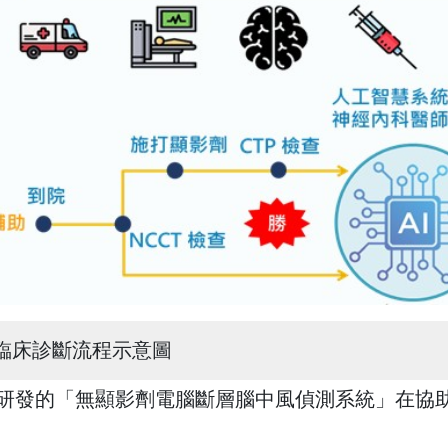
腦臨床診斷流程示意圖
心研發的「無顯影劑電腦斷層腦中風偵測系統」在協