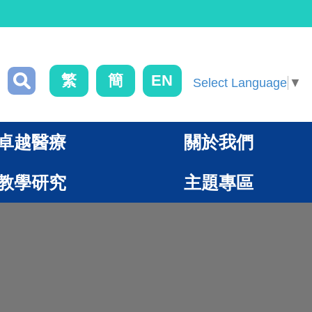
繁
簡
EN
Select Language
▼
卓越醫療
關於我們
教學研究
主題專區