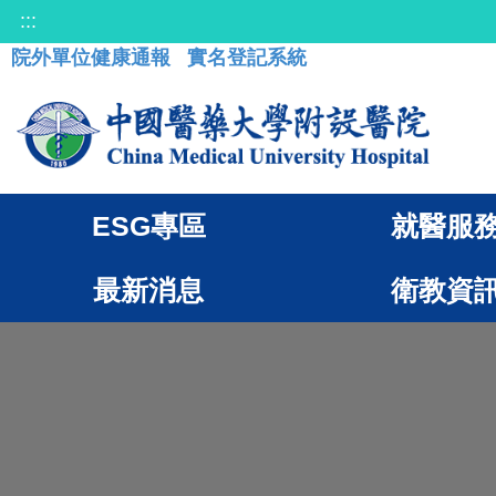
:::
院外單位健康通報
實名登記系統
ESG專區
就醫服
最新消息
衛教資