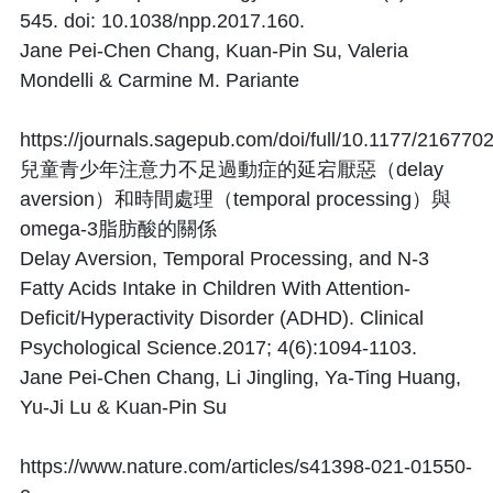
545. doi: 10.1038/npp.2017.160.
Jane Pei-Chen Chang, Kuan-Pin Su, Valeria
Mondelli & Carmine M. Pariante
https://journals.sagepub.com/doi/full/10.1177/21677
兒童青少年注意力不足過動症的延宕厭惡（delay
aversion）和時間處理（temporal processing）與
omega-3脂肪酸的關係
Delay Aversion, Temporal Processing, and N-3
Fatty Acids Intake in Children With Attention-
Deficit/Hyperactivity Disorder (ADHD). Clinical
Psychological Science.2017; 4(6):1094-1103.
Jane Pei-Chen Chang, Li Jingling, Ya-Ting Huang,
Yu-Ji Lu & Kuan-Pin Su
https://www.nature.com/articles/s41398-021-01550-