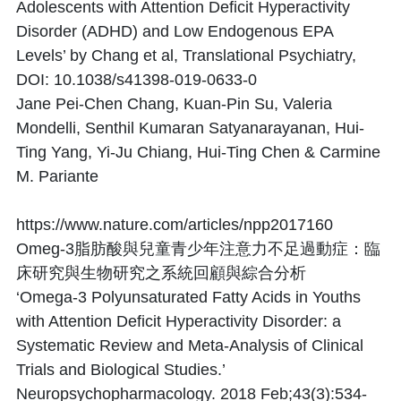
Adolescents with Attention Deficit Hyperactivity
Disorder (ADHD) and Low Endogenous EPA
Levels’ by Chang et al, Translational Psychiatry,
DOI: 10.1038/s41398-019-0633-0
Jane Pei-Chen Chang, Kuan-Pin Su, Valeria
Mondelli, Senthil Kumaran Satyanarayanan, Hui-
Ting Yang, Yi-Ju Chiang, Hui-Ting Chen & Carmine
M. Pariante
https://www.nature.com/articles/npp2017160
Omeg-3脂肪酸與兒童青少年注意力不足過動症：臨
床研究與生物研究之系統回顧與綜合分析
‘Omega-3 Polyunsaturated Fatty Acids in Youths
with Attention Deficit Hyperactivity Disorder: a
Systematic Review and Meta-Analysis of Clinical
Trials and Biological Studies.’
Neuropsychopharmacology. 2018 Feb;43(3):534-