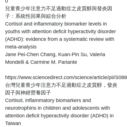
0
兒童青少年注意力不足過動症之皮質醇與發炎因
子：系統性回果與綜合分析
Cortisol and inflammatory biomarker levels in
youths with attention deficit hyperactivity disorder
(ADHD): evidence from a systematic review with
meta-analysis
Jane Pei-Chen Chang, Kuan-Pin Su, Valeria
Mondelli & Carmine M. Pariante
https://www.sciencedirect.com/science/article/pii/S
台灣兒童青少年注意力不足過動症之皮質醇，發炎
因子與神經營養因子
Cortisol, inflammatory biomarkers and
neurotrophins in children and adolescents with
attention deficit hyperactivity disorder (ADHD) in
Taiwan