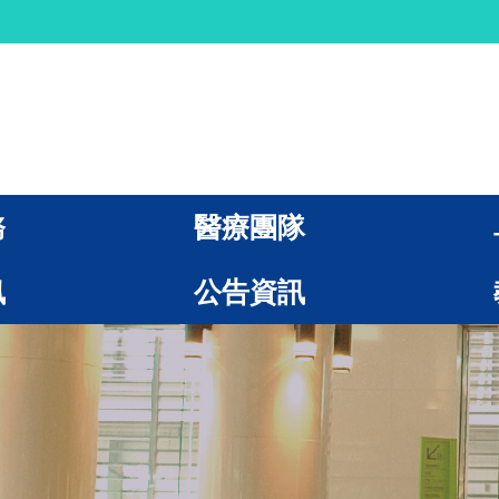
務
醫療團隊
訊
公告資訊