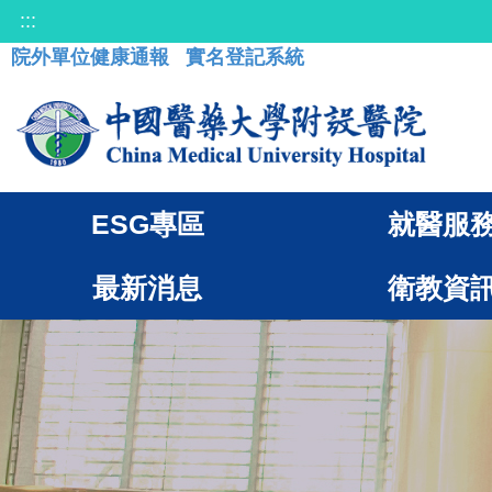
:::
院外單位健康通報
實名登記系統
ESG專區
就醫服
最新消息
衛教資