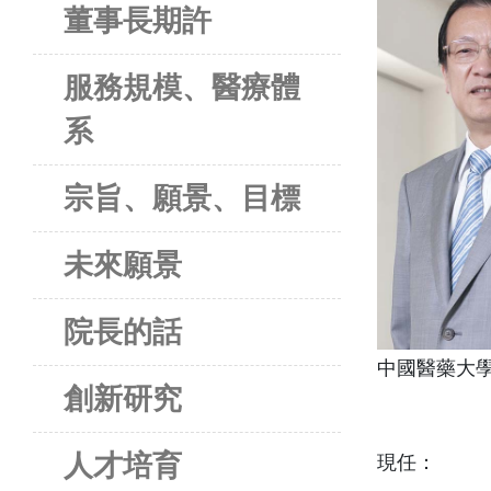
董事長期許
服務規模、醫療體
系
宗旨、願景、目標
未來願景
院長的話
中國醫藥大學
創新研究
人才培育
現任：