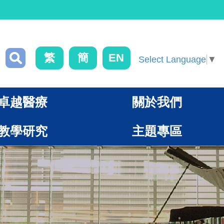
繁
簡
EN
Select Language
▼
卓越醫療
關於我們
教學研究
主題專區