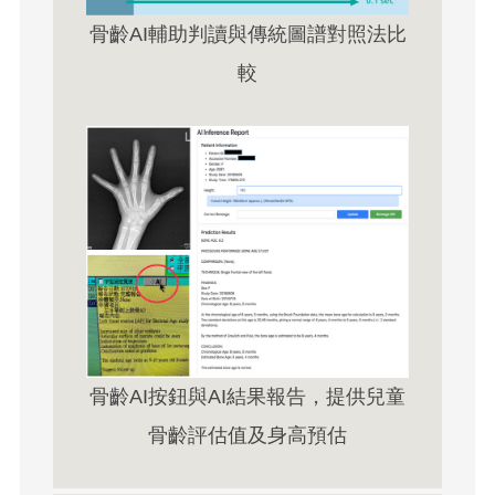
骨齡AI輔助判讀與傳統圖譜對照法比
較
骨齡AI按鈕與AI結果報告，提供兒童
骨齡評估值及身高預估