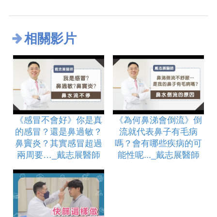
相關影片
《感冒不會好》你是真
《為何鼻涕會倒流》倒
的感冒？還是鼻過敏？
流就代表鼻子有毛病
鼻竇炎？其實感冒超過
嗎？會有哪些疾病的可
兩周要…_戴志展醫師
能性呢..._戴志展醫師