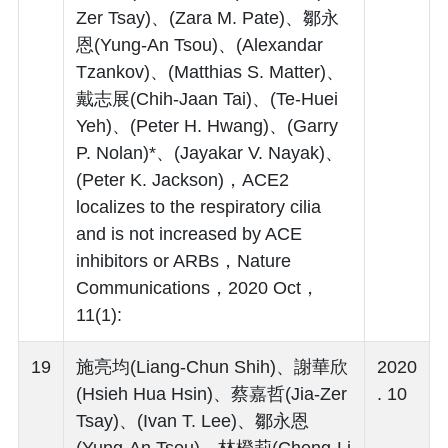
Zer Tsay)、(Zara M. Pate)、鄒永
恩(Yung-An Tsou)、(Alexandar
Tzankov)、(Matthias S. Matter)、
戴志展(Chih-Jaan Tai)、(Te-Huei
Yeh)、(Peter H. Hwang)、(Garry
P. Nolan)*、(Jayakar V. Nayak)、
(Peter K. Jackson)，ACE2
localizes to the respiratory cilia
and is not increased by ACE
inhibitors or ARBs，Nature
Communications，2020 Oct，
11(1):
19
施亮均(Liang-Chun Shih)、謝華欣
2020
(Hsieh Hua Hsin)、蔡嘉哲(Jia-Zer
. 10
Tsay)、(Ivan T. Lee)、鄒永恩
(Yung-An Tsou)、林橙莉(Cheng-Li