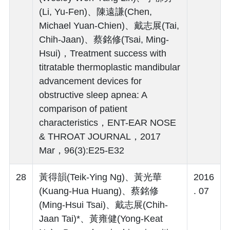
(Li, Yu-Fen)、陳遠謙(Chen,
Michael Yuan-Chien)、戴志展(Tai,
Chih-Jaan)、蔡銘修(Tsai, Ming-
Hsui)，Treatment success with
titratable thermoplastic mandibular
advancement devices for
obstructive sleep apnea: A
comparison of patient
characteristics，ENT-EAR NOSE
& THROAT JOURNAL，2017
Mar，96(3):E25-E32
28
黃得韻(Teik-Ying Ng)、黃光華
2016
(Kuang-Hua Huang)、蔡銘修
. 07
(Ming-Hsui Tsai)、戴志展(Chih-
Jaan Tai)*、黃雍健(Yong-Keat