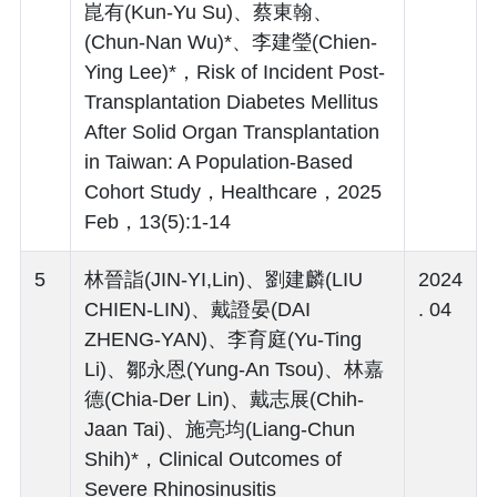
崑有(Kun-Yu Su)、蔡東翰、
(Chun-Nan Wu)*、李建瑩(Chien-
Ying Lee)*，Risk of Incident Post-
Transplantation Diabetes Mellitus
After Solid Organ Transplantation
in Taiwan: A Population-Based
Cohort Study，Healthcare，2025
Feb，13(5):1-14
5
林晉詣(JIN-YI,Lin)、劉建麟(LIU
2024
CHIEN-LIN)、戴證晏(DAI
. 04
ZHENG-YAN)、李育庭(Yu-Ting
Li)、鄒永恩(Yung-An Tsou)、林嘉
德(Chia-Der Lin)、戴志展(Chih-
Jaan Tai)、施亮均(Liang-Chun
Shih)*，Clinical Outcomes of
Severe Rhinosinusitis