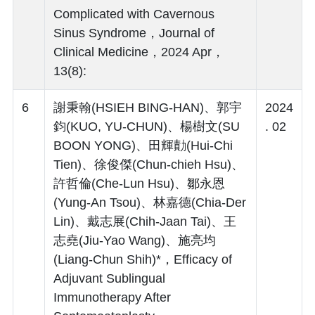
Complicated with Cavernous
Sinus Syndrome，Journal of
Clinical Medicine，2024 Apr，
13(8):
6
謝秉翰(HSIEH BING-HAN)、郭宇
2024
鈞(KUO, YU-CHUN)、楊樹文(SU
. 02
BOON YONG)、田輝勣(Hui-Chi
Tien)、徐俊傑(Chun-chieh Hsu)、
許哲倫(Che-Lun Hsu)、鄒永恩
(Yung-An Tsou)、林嘉德(Chia-Der
Lin)、戴志展(Chih-Jaan Tai)、王
志堯(Jiu-Yao Wang)、施亮均
(Liang-Chun Shih)*，Efficacy of
Adjuvant Sublingual
Immunotherapy After