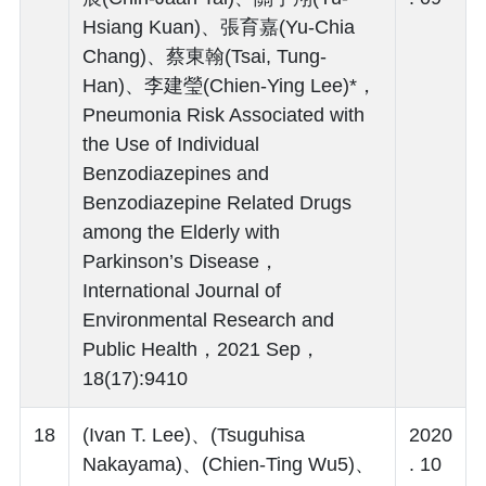
Hsiang Kuan)、張育嘉(Yu-Chia
Chang)、蔡東翰(Tsai, Tung-
Han)、李建瑩(Chien-Ying Lee)*，
Pneumonia Risk Associated with
the Use of Individual
Benzodiazepines and
Benzodiazepine Related Drugs
among the Elderly with
Parkinson’s Disease，
International Journal of
Environmental Research and
Public Health，2021 Sep，
18(17):9410
18
(Ivan T. Lee)、(Tsuguhisa
2020
Nakayama)、(Chien-Ting Wu5)、
. 10