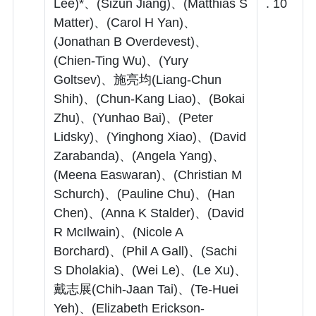
Lee)*、(Sizun Jiang)、(Matthias S
. 10
Matter)、(Carol H Yan)、
(Jonathan B Overdevest)、
(Chien-Ting Wu)、(Yury
Goltsev)、施亮均(Liang-Chun
Shih)、(Chun-Kang Liao)、(Bokai
Zhu)、(Yunhao Bai)、(Peter
Lidsky)、(Yinghong Xiao)、(David
Zarabanda)、(Angela Yang)、
(Meena Easwaran)、(Christian M
Schurch)、(Pauline Chu)、(Han
Chen)、(Anna K Stalder)、(David
R McIlwain)、(Nicole A
Borchard)、(Phil A Gall)、(Sachi
S Dholakia)、(Wei Le)、(Le Xu)、
戴志展(Chih-Jaan Tai)、(Te-Huei
Yeh)、(Elizabeth Erickson-