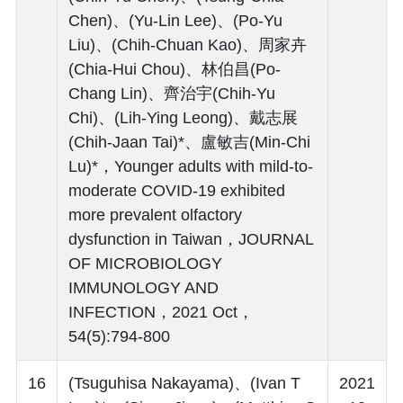
Chen)、(Yu-Lin Lee)、(Po-Yu
Liu)、(Chih-Chuan Kao)、周家卉
(Chia-Hui Chou)、林伯昌(Po-
Chang Lin)、齊治宇(Chih-Yu
Chi)、(Lih-Ying Leong)、戴志展
(Chih-Jaan Tai)*、盧敏吉(Min-Chi
Lu)*，Younger adults with mild-to-
moderate COVID-19 exhibited
more prevalent olfactory
dysfunction in Taiwan，JOURNAL
OF MICROBIOLOGY
IMMUNOLOGY AND
INFECTION，2021 Oct，
54(5):794-800
16
(Tsuguhisa Nakayama)、(Ivan T
2021