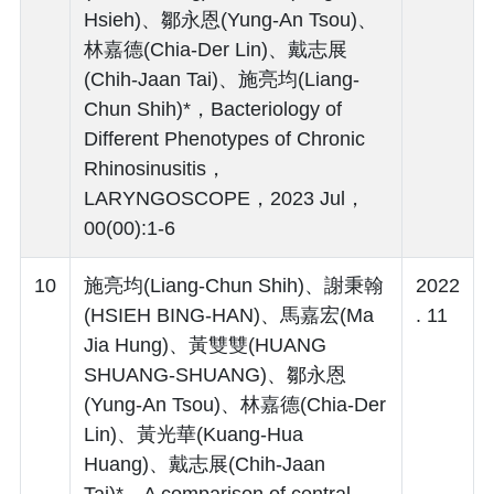
Hsieh)、鄒永恩(Yung-An Tsou)、
林嘉德(Chia-Der Lin)、戴志展
(Chih-Jaan Tai)、施亮均(Liang-
Chun Shih)*，Bacteriology of
Different Phenotypes of Chronic
Rhinosinusitis，
LARYNGOSCOPE，2023 Jul，
00(00):1-6
10
施亮均(Liang-Chun Shih)、謝秉翰
2022
(HSIEH BING-HAN)、馬嘉宏(Ma
. 11
Jia Hung)、黃雙雙(HUANG
SHUANG-SHUANG)、鄒永恩
(Yung-An Tsou)、林嘉德(Chia-Der
Lin)、黃光華(Kuang-Hua
Huang)、戴志展(Chih-Jaan
Tai)*，A comparison of central