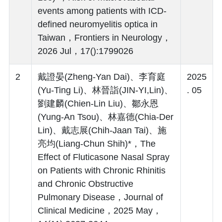
events among patients with ICD-
defined neuromyelitis optica in
Taiwan，Frontiers in Neurology，
2026 Jul，17():1799026
2
戴證晏(Zheng-Yan Dai)、李育庭
2025
(Yu-Ting Li)、林晉詣(JIN-YI,Lin)、
. 05
劉建麟(Chien-Lin Liu)、鄒永恩
(Yung-An Tsou)、林嘉德(Chia-Der
Lin)、戴志展(Chih-Jaan Tai)、施
亮均(Liang-Chun Shih)*，The
Effect of Fluticasone Nasal Spray
on Patients with Chronic Rhinitis
and Chronic Obstructive
Pulmonary Disease，Journal of
Clinical Medicine，2025 May，