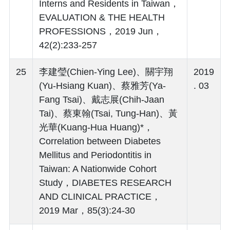
Interns and Residents in Taiwan，
EVALUATION & THE HEALTH
PROFESSIONS，2019 Jun，
42(2):233-257
25
李建瑩(Chien-Ying Lee)、關宇翔
2019
(Yu-Hsiang Kuan)、蔡雅芳(Ya-
. 03
Fang Tsai)、戴志展(Chih-Jaan
Tai)、蔡東翰(Tsai, Tung-Han)、黃
光華(Kuang-Hua Huang)*，
Correlation between Diabetes
Mellitus and Periodontitis in
Taiwan: A Nationwide Cohort
Study，DIABETES RESEARCH
AND CLINICAL PRACTICE，
2019 Mar，85(3):24-30