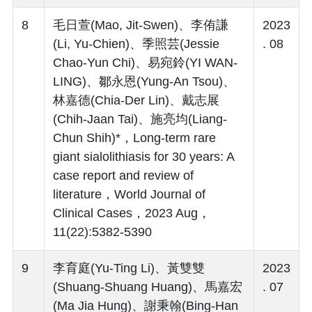
8
毛日萱(Mao, Jit-Swen)、李侑謙
2023
(Li, Yu-Chien)、季照芸(Jessie
. 08
Chao-Yun Chi)、易宛鈴(YI WAN-
LING)、鄒永恩(Yung-An Tsou)、
林嘉德(Chia-Der Lin)、戴志展
(Chih-Jaan Tai)、施亮均(Liang-
Chun Shih)*，Long-term rare
giant sialolithiasis for 30 years: A
case report and review of
literature，World Journal of
Clinical Cases，2023 Aug，
11(22):5382-5390
9
李育庭(Yu-Ting Li)、黃雙雙
2023
(Shuang-Shuang Huang)、馬嘉宏
. 07
(Ma Jia Hung)、謝秉翰(Bing-Han