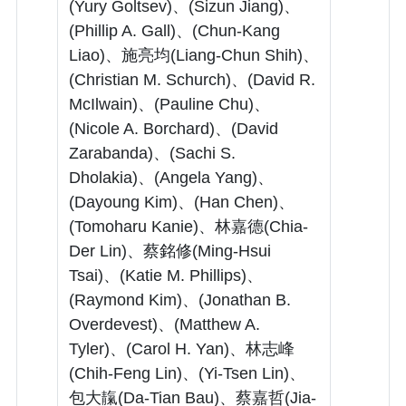
(Yury Goltsev)、(Sizun Jiang)、
(Phillip A. Gall)、(Chun-Kang
Liao)、施亮均(Liang-Chun Shih)、
(Christian M. Schurch)、(David R.
McIlwain)、(Pauline Chu)、
(Nicole A. Borchard)、(David
Zarabanda)、(Sachi S.
Dholakia)、(Angela Yang)、
(Dayoung Kim)、(Han Chen)、
(Tomoharu Kanie)、林嘉德(Chia-
Der Lin)、蔡銘修(Ming-Hsui
Tsai)、(Katie M. Phillips)、
(Raymond Kim)、(Jonathan B.
Overdevest)、(Matthew A.
Tyler)、(Carol H. Yan)、林志峰
(Chih-Feng Lin)、(Yi-Tsen Lin)、
包大靝(Da-Tian Bau)、蔡嘉哲(Jia-