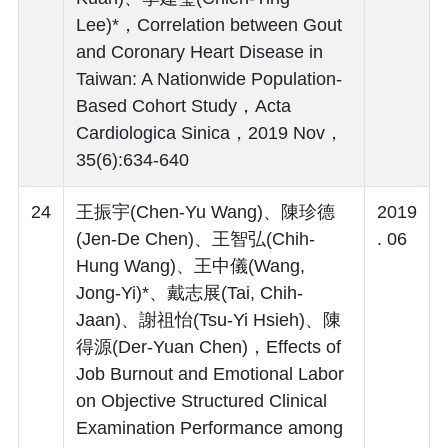
Lee)*，Correlation between Gout
and Coronary Heart Disease in
Taiwan: A Nationwide Population-
Based Cohort Study，Acta
Cardiologica Sinica，2019 Nov，
35(6):634-640
24
王振宇(Chen-Yu Wang)、陳珍德
2019
(Jen-De Chen)、王智弘(Chih-
. 06
Hung Wang)、王中儀(Wang,
Jong-Yi)*、戴志展(Tai, Chih-
Jaan)、謝祖怡(Tsu-Yi Hsieh)、陳
得源(Der-Yuan Chen)，Effects of
Job Burnout and Emotional Labor
on Objective Structured Clinical
Examination Performance among