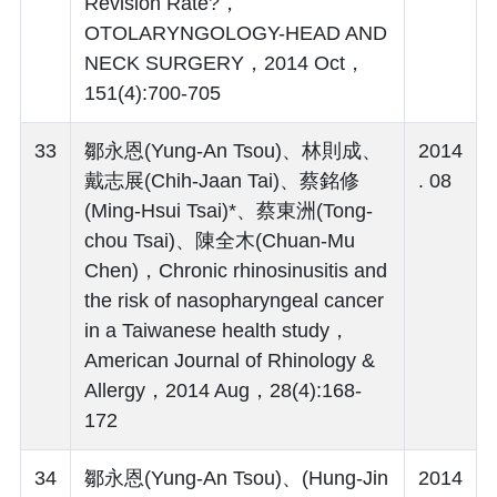
Revision Rate?，
OTOLARYNGOLOGY-HEAD AND
NECK SURGERY，2014 Oct，
151(4):700-705
33
鄒永恩(Yung-An Tsou)、林則成、
2014
戴志展(Chih-Jaan Tai)、蔡銘修
. 08
(Ming-Hsui Tsai)*、蔡東洲(Tong-
chou Tsai)、陳全木(Chuan-Mu
Chen)，Chronic rhinosinusitis and
the risk of nasopharyngeal cancer
in a Taiwanese health study，
American Journal of Rhinology &
Allergy，2014 Aug，28(4):168-
172
34
鄒永恩(Yung-An Tsou)、(Hung-Jin
2014