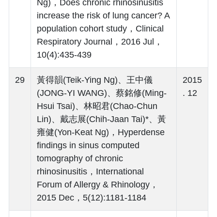
Ng)，Does chronic rhinosinusitis
increase the risk of lung cancer? A
population cohort study，Clinical
Respiratory Journal，2016 Jul，
10(4):435-439
29
黃得韻(Teik-Ying Ng)、王中儀
2015
(JONG-YI WANG)、蔡銘修(Ming-
. 12
Hsui Tsai)、林昭君(Chao-Chun
Lin)、戴志展(Chih-Jaan Tai)*、黃
雍健(Yon-Keat Ng)，Hyperdense
findings in sinus computed
tomography of chronic
rhinosinusitis，International
Forum of Allergy & Rhinology，
2015 Dec，5(12):1181-1184