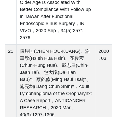
Older Age Is Associated With
Better Compliance With Follow-up
in Taiwan After Functional
Endoscopic Sinus Surgery，IN
VIVO，2020 Sep，34(5):2571-
2576
21
陳厚匡(CHEN HOU-KUANG)、謝
2020
華欣(Hsieh Hua Hsin)、花俊宏
. 03
(Chun-Hung Hua)、戴志展(Chih-
Jaan Tai)、包大靝(Da-Tian
Bau)*、蔡銘修(Ming-Hsui Tsai)*、
施亮均(Liang-Chun Shih)*，Adult
Lymphangioma of the Oropharynx:
A Case Report，ANTICANCER
RESEARCH，2020 Mar，
40(3):1297-1306