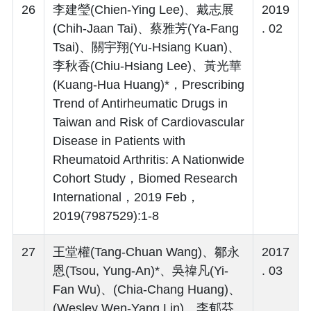
26
李建瑩(Chien-Ying Lee)、戴志展
2019
(Chih-Jaan Tai)、蔡雅芳(Ya-Fang
. 02
Tsai)、關宇翔(Yu-Hsiang Kuan)、
李秋香(Chiu-Hsiang Lee)、黃光華
(Kuang-Hua Huang)*，Prescribing
Trend of Antirheumatic Drugs in
Taiwan and Risk of Cardiovascular
Disease in Patients with
Rheumatoid Arthritis: A Nationwide
Cohort Study，Biomed Research
International，2019 Feb，
2019(7987529):1-8
27
王堂權(Tang-Chuan Wang)、鄒永
2017
恩(Tsou, Yung-An)*、吳禕凡(Yi-
. 03
Fan Wu)、(Chia-Chang Huang)、
(Wesley Wen-Yang Lin)、李郁芬