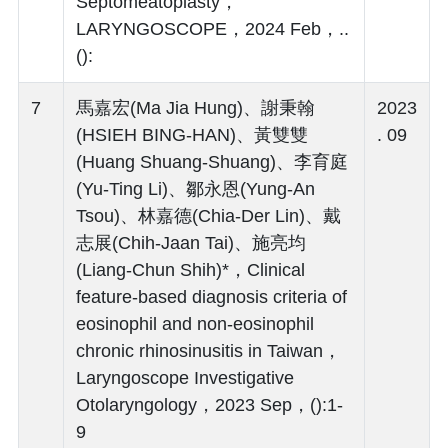
Septomeatoplasty，
LARYNGOSCOPE，2024 Feb，..
():
7
馬嘉宏(Ma Jia Hung)、謝秉翰
2023
(HSIEH BING-HAN)、黃雙雙
. 09
(Huang Shuang-Shuang)、李育庭
(Yu-Ting Li)、鄒永恩(Yung-An
Tsou)、林嘉德(Chia-Der Lin)、戴
志展(Chih-Jaan Tai)、施亮均
(Liang-Chun Shih)*，Clinical
feature-based diagnosis criteria of
eosinophil and non-eosinophil
chronic rhinosinusitis in Taiwan，
Laryngoscope Investigative
Otolaryngology，2023 Sep，():1-
9