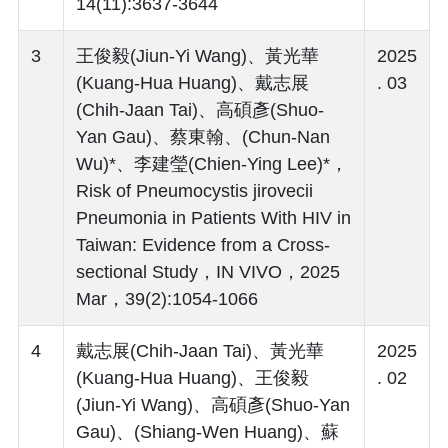
14(11):3637-3644
3
王俊毅(Jiun-Yi Wang)、黃光華
2025
(Kuang-Hua Huang)、戴志展
. 03
(Chih-Jaan Tai)、高碩彥(Shuo-
Yan Gau)、蔡東翰、(Chun-Nan
Wu)*、李建瑩(Chien-Ying Lee)*，
Risk of Pneumocystis jirovecii
Pneumonia in Patients With HIV in
Taiwan: Evidence from a Cross-
sectional Study，IN VIVO，2025
Mar，39(2):1054-1066
4
戴志展(Chih-Jaan Tai)、黃光華
2025
(Kuang-Hua Huang)、王俊毅
. 02
(Jiun-Yi Wang)、高碩彥(Shuo-Yan
Gau)、(Shiang-Wen Huang)、蘇