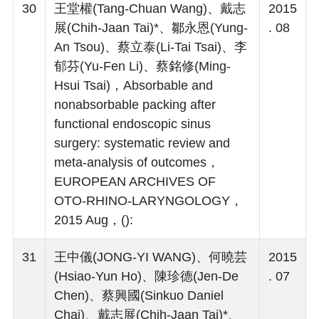
30
王堂權(Tang-Chuan Wang)、戴志
2015
展(Chih-Jaan Tai)*、鄒永恩(Yung-
. 08
An Tsou)、蔡立泰(Li-Tai Tsai)、李
郁芬(Yu-Fen Li)、蔡銘修(Ming-
Hsui Tsai)，Absorbable and
nonabsorbable packing after
functional endoscopic sinus
surgery: systematic review and
meta‑analysis of outcomes，
EUROPEAN ARCHIVES OF
OTO-RHINO-LARYNGOLOGY，
2015 Aug，():
31
王中儀(JONG-YI WANG)、何曉芸
2015
(Hsiao-Yun Ho)、陳珍德(Jen-De
. 07
Chen)、蔡興國(Sinkuo Daniel
Chai)、戴志展(Chih-Jaan Tai)*、