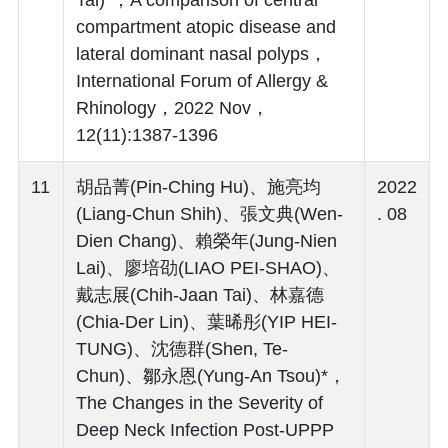
compartment atopic disease and
lateral dominant nasal polyps，
International Forum of Allergy &
Rhinology，2022 Nov，
12(11):1387-1396
11
胡品菁(Pin-Ching Hu)、施亮均
2022
(Liang-Chun Shih)、張文典(Wen-
. 08
Dien Chang)、賴榮年(Jung-Nien
Lai)、廖培劭(LIAO PEI-SHAO)、
戴志展(Chih-Jaan Tai)、林嘉德
(Chia-Der Lin)、葉晞彤(YIP HEI-
TUNG)、沈德群(Shen, Te-
Chun)、鄒永恩(Yung-An Tsou)*，
The Changes in the Severity of
Deep Neck Infection Post-UPPP