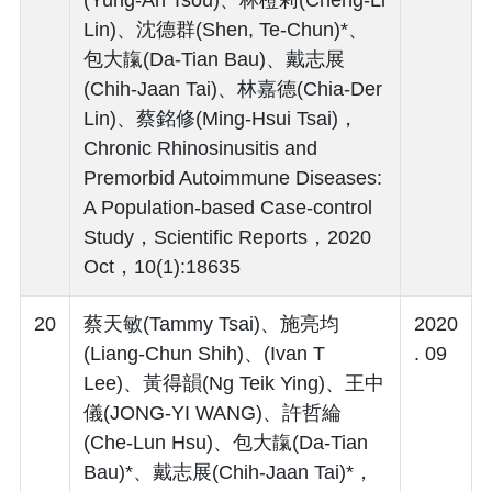
Lin)、沈德群(Shen, Te-Chun)*、
包大靝(Da-Tian Bau)、戴志展
(Chih-Jaan Tai)、林嘉德(Chia-Der
Lin)、蔡銘修(Ming-Hsui Tsai)，
Chronic Rhinosinusitis and
Premorbid Autoimmune Diseases:
A Population-based Case-control
Study，Scientific Reports，2020
Oct，10(1):18635
20
蔡天敏(Tammy Tsai)、施亮均
2020
(Liang-Chun Shih)、(Ivan T
. 09
Lee)、黃得韻(Ng Teik Ying)、王中
儀(JONG-YI WANG)、許哲綸
(Che-Lun Hsu)、包大靝(Da-Tian
Bau)*、戴志展(Chih-Jaan Tai)*，