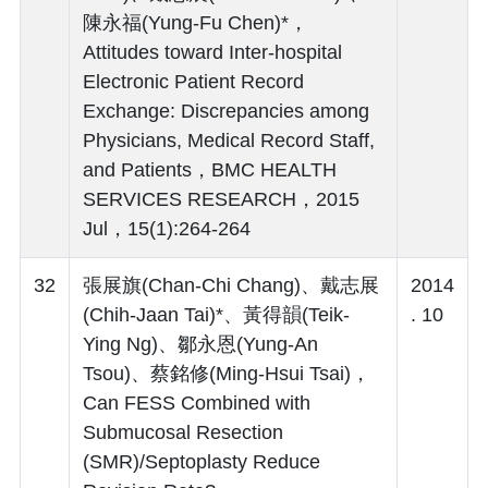
陳永福(Yung-Fu Chen)*，
Attitudes toward Inter-hospital
Electronic Patient Record
Exchange: Discrepancies among
Physicians, Medical Record Staff,
and Patients，BMC HEALTH
SERVICES RESEARCH，2015
Jul，15(1):264-264
32
張展旗(Chan-Chi Chang)、戴志展
2014
(Chih-Jaan Tai)*、黃得韻(Teik-
. 10
Ying Ng)、鄒永恩(Yung-An
Tsou)、蔡銘修(Ming-Hsui Tsai)，
Can FESS Combined with
Submucosal Resection
(SMR)/Septoplasty Reduce