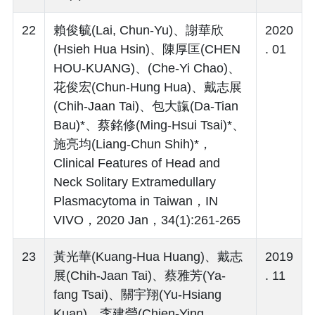
22
賴俊毓(Lai, Chun-Yu)、謝華欣
2020
(Hsieh Hua Hsin)、陳厚匡(CHEN
. 01
HOU-KUANG)、(Che-Yi Chao)、
花俊宏(Chun-Hung Hua)、戴志展
(Chih-Jaan Tai)、包大靝(Da-Tian
Bau)*、蔡銘修(Ming-Hsui Tsai)*、
施亮均(Liang-Chun Shih)*，
Clinical Features of Head and
Neck Solitary Extramedullary
Plasmacytoma in Taiwan，IN
VIVO，2020 Jan，34(1):261-265
23
黃光華(Kuang-Hua Huang)、戴志
2019
展(Chih-Jaan Tai)、蔡雅芳(Ya-
. 11
fang Tsai)、關宇翔(Yu-Hsiang
Kuan)、李建瑩(Chien-Ying