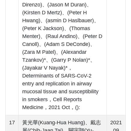
Direnzo)、(Jason M Duran)、
(Kirsten D Mertz)、(Peter H
Hwang)、(asmin D Haslbauer)、
(Peter K Jackson)、(Thomas
Menter)、(Raul Andino)、(Peter D
Canoll)、(Adam S DeConde)、
(Zara M Patel)、(Alexandar
Tzankov)*、(Garry P Nolan)*、
(Jayakar V Nayak)*，
Determinants of SARS-CoV-2
entry and replication in airway
mucosal tissue and susceptibility
in smokers，Cell Reports
Medicine，2021 Oct，():
17
黃光華(Kuang-Hua Huang)、戴志
2021
展(Chih-Jaan Tai)、關宇翔(Yu-
. 09