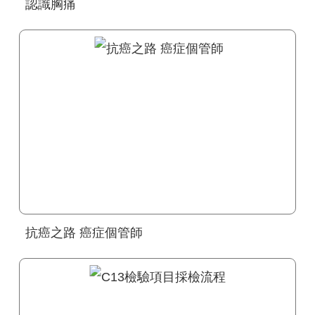
認識胸痛
抗癌之路 癌症個管師