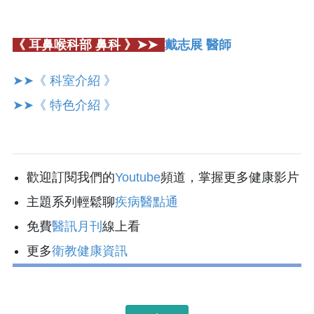
《 耳鼻喉科部 鼻科 》➤➤
戴志展 醫師
➤➤《 科室介紹 》
➤➤《 特色介紹 》
歡迎訂閱我們的
Youtube
頻道，掌握更多健康影片
主題系列輕鬆聊
疾病醫點通
免費
醫訊月刊
線上看
更多
衛教健康資訊