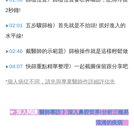
▶
2秒鐘!
02:01
五步驟篩檢》首先就是不抬頭! 抓好進入的
▶
水平線!
02:46
戴醫師的示範題》篩檢操作就是這樣輕鬆做
▶
04:07
快篩重點精華整理》一起截圖保留跟分享吧
▶
*個人病症不同，請先與專業醫師作詳細評估先
☛ 深入閱讀
醫師專訪 》深入鼻腔世界!分析三種易
混淆的疾病