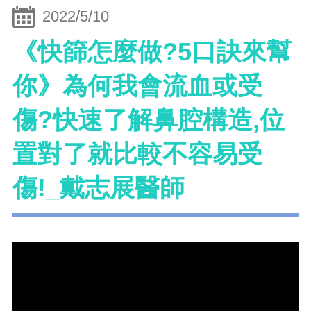
2022/5/10
《快篩怎麼做?5口訣來幫
你》為何我會流血或受
傷?快速了解鼻腔構造,位
置對了就比較不容易受
傷!_戴志展醫師