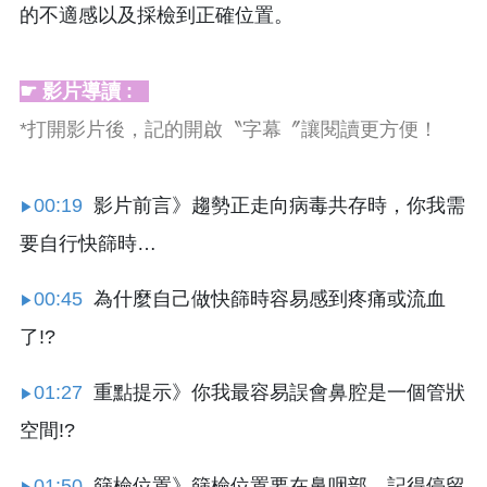
的不適感以及採檢到正確位置。
☛ 影片導讀 :
*打開影片後，記的開啟〝字幕〞讓閱讀更方便！
00:19
影片前言》趨勢正走向病毒共存時，你我需
▶
要自行快篩時…
00:45
為什麼自己做快篩時容易感到疼痛或流血
▶
了!?
01:27
重點提示》你我最容易誤會鼻腔是一個管狀
▶
空間!?
01:50
篩檢位置》篩檢位置要在鼻咽部，記得停留