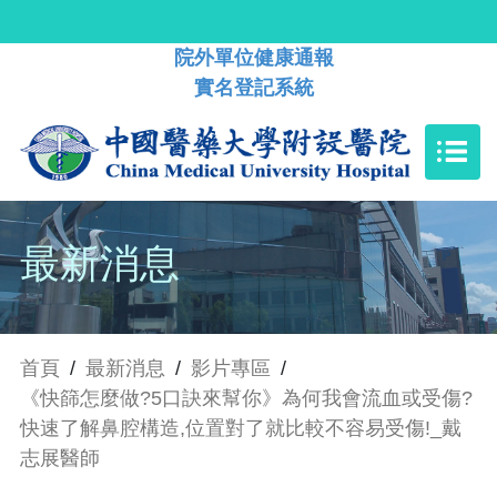
院外單位健康通報
實名登記系統
最新消息
首頁
/
最新消息
/
影片專區
/
《快篩怎麼做?5口訣來幫你》為何我會流血或受傷?
快速了解鼻腔構造,位置對了就比較不容易受傷!_戴
志展醫師