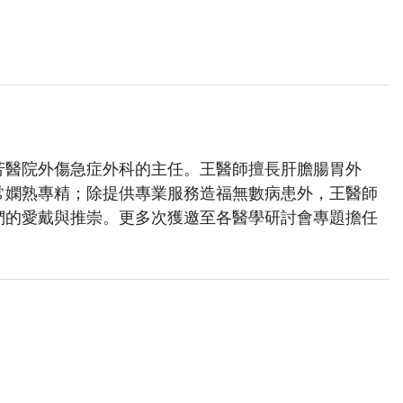
芳醫院外傷急症外科的主任。王醫師擅長肝膽腸胃外
常嫻熟專精；除提供專業服務造福無數病患外，王醫師
們的愛戴與推崇。更多次獲邀至各醫學研討會專題擔任