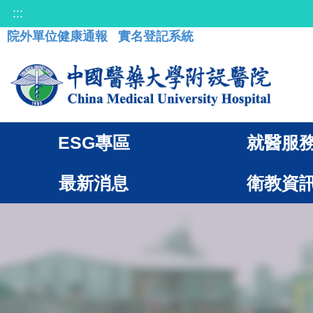
:::
院外單位健康通報
實名登記系統
ESG專區
就醫服
最新消息
衛教資