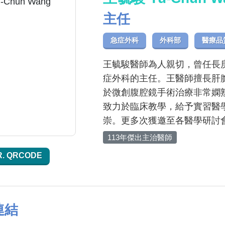
主任
急症外科
外科部
醫療品
王毓駿醫師為人親切，曾任長
症外科的主任。王醫師擅長肝
於微創腹腔鏡手術治療非常嫻
致力於臨床教學，給予實習醫
崇。更多次獲邀至各醫學研討
113年傑出主治醫師
R. QRCODE
連結