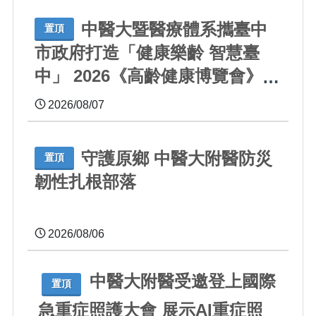
中醫大暨醫療體系攜臺中
置頂
市政府打造「健康樂齡 智慧臺
中」 2026《高齡健康博覽會》四
大醫療主題展區 首創一站式疾
2026/08/07
病全人照護
守護原鄉 中醫大附醫防災
置頂
韌性扎根部落
2026/08/06
中醫大附醫受邀登上國際
置頂
急重症照護大會 展示AI重症照