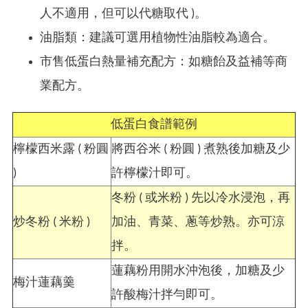
人不適用，但可以代糖取代 )。
油脂類：建議可選用植物性油脂較為適合。
市售低蛋白熱量補充配方：如糖飴及益補等商
業配方。
低蛋白食譜範例
檸檬西米露 ( 粉圓
將西谷米 ( 粉圓 ) 煮熟後加糖及少
)
許檸檬汁即可。
冬粉 ( 或米粉 ) 先以冷水浸泡，再
炒冬粉 ( 米粉 )
加油、青菜、蔥等炒熟。亦可涼
拌。
蓮藕粉用開水沖泡後，加糖及少
梅汁蓮藕羹
許酸梅汁拌勻即可。