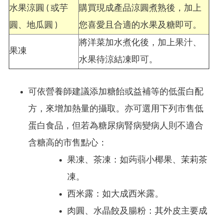
水果涼圓 ( 或芋
購買現成產品涼圓煮熟後，加上
圓、地瓜圓 )
您喜愛且合適的水果及糖即可。
將洋菜加水煮化後，加上果汁、
果凍
水果待涼結凍即可。
可依營養師建議添加糖飴或益補等的低蛋白配
方，來增加熱量的攝取。亦可選用下列市售低
蛋白食品，但若為糖尿病腎病變病人則不適合
含糖高的市售點心：
果凍、茶凍：如蒟蒻小椰果、茉莉茶
凍。
西米露：如大成西米露。
肉圓、水晶餃及腸粉：其外皮主要成