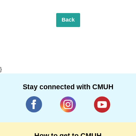
Back
}
Stay connected with CMUH
How to get to CMUH