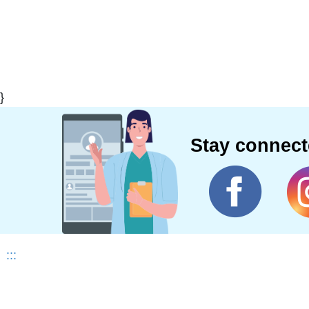
}
Stay connec
:::