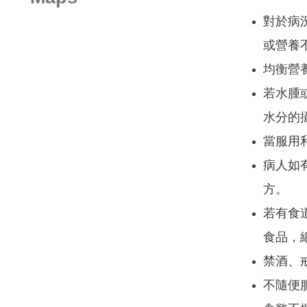
對於病
或營養
均衡營
若水腫
水分的
當服用利
病人如
方。
若有食
食品，
禁酒、
不隨便