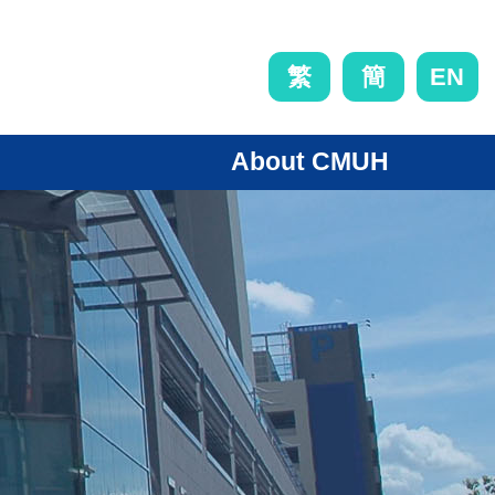
EN
繁
簡
About CMUH