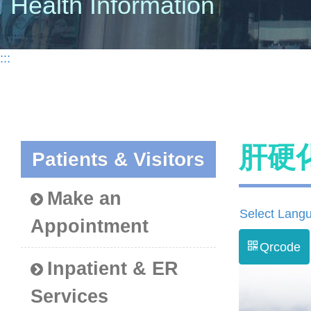
Health Information
:::
肝硬
Patients & Visitors
Make an
Select Lang
Appointment
Qrcode
Inpatient & ER
Services