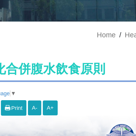
Home
/
Hea
化合併腹水飲食原則
uage
▼
A-
A+
Print