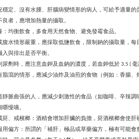
況穩定、沒有水腫、肝腦病變情形的病人，可給予適量的
不良者，應增加熱量的攝取。
養：均衡飲食，多食用天然食物、避免發霉食品。
或腹水情形嚴重，應採取低鹽飲食，限制鈉的攝取量，每日食
攝入與排出是否平衡。
尿劑時，應注意血鉀及血鈉的濃度，若血鉀低於 3.5 ( 
有脂瀉的情形，應減少油炸及油煎的食物（例如：香腸、
道靜脈曲張的人，應減少刺激性的食品（如咖啡、辛辣調
細嚼慢嚥。
戒菸、戒檳榔：酒精會增加肝臟的負擔，菸酒檳榔會使肝
服用偏方：所謂的「補肝」極品或草藥偏方，極有可能會