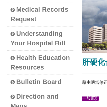
Medical Records
Request
Understanding
Your Hospital Bill
Health Education
肝硬化
Resources
Bulletin Board
藉由適當修
Direction and
一般原則
Maps