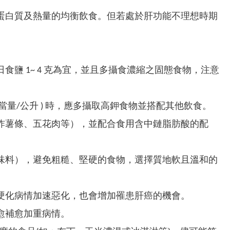
蛋白質及熱量的均衡飲食。但若處於肝功能不理想時期
鹽 1~ 4 克為宜，並且多攝食濃縮之固態食物，注意
毫當量/公升 ) 時，應多攝取高鉀食物並搭配其他飲食。
炸薯條、五花肉等），並配合食用含中鏈脂肪酸的配
味料），避免粗糙、堅硬的食物，選擇質地軟且溫和的
硬化病情加速惡化，也會增加罹患肝癌的機會。
愈補愈加重病情。