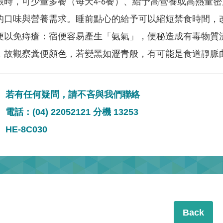
振時，可少量多餐（每天4-6餐）、給予高營養或高熱量密
的口味與營養需求。睡前點心的給予可以縮短禁食時間，
便以免痔瘡：宿便容易產生「氨氣」，便秘造成有毒物質
，故觀察糞便顏色，若變黑如瀝青般，有可能是食道靜脈
若有任何疑問，請不吝與我們聯絡
電話：(04) 22052121 分機 13253
HE-8C030
Back