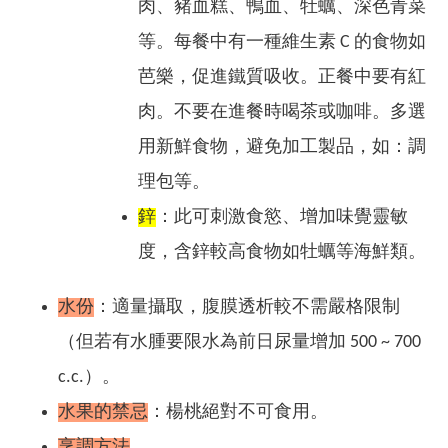
肉、豬血糕、鴨血、牡蠣、深色青菜
等。每餐中有一種維生素 C 的食物如
芭樂，促進鐵質吸收。正餐中要有紅
肉。不要在進餐時喝茶或咖啡。多選
用新鮮食物，避免加工製品，如：調
理包等。
鋅
：此可刺激食慾、增加味覺靈敏
度，含鋅較高食物如牡蠣等海鮮類。
水份
：適量攝取，腹膜透析較不需嚴格限制
（但若有水腫要限水為前日尿量增加 500 ~ 700
c.c.）。
水果的禁忌
：楊桃絕對不可食用。
烹調方法