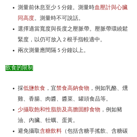
測量前休息至少 5 分鐘。測量時
血壓計與心臟
同高度
。測量時不可說話。
選擇適當寬度與長度之壓脈帶。壓脈帶環繞鬆
緊度，以仍可放入 2 根手指較適中。
兩次測量應間隔 5 分鐘以上。
飲食的限制
採
低鹽飲食
，宜
禁食高鈉食物
，例如乳酪、燻
雞、香腸、肉醬、醬菜、罐頭食品等。
少攝取飽和性脂肪及高膽固醇食物
，例如豬
油、內臟、牡蠣、蛋黃。
避免攝取
含糖飲料
（包括含糖手搖飲、含糖碳