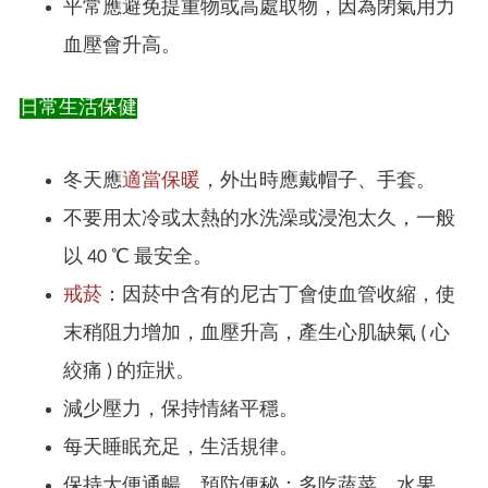
平常應避免提重物或高處取物，因為閉氣用力
血壓會升高。
日常生活保健
冬天應
適當保暖
，外出時應戴帽子、手套。
不要用太冷或太熱的水洗澡或浸泡太久，一般
以 40 ℃ 最安全。
戒菸
：因菸中含有的尼古丁會使血管收縮，使
末稍阻力增加，血壓升高，產生心肌缺氣 ( 心
絞痛 ) 的症狀。
減少壓力，保持情緒平穩。
每天睡眠充足，生活規律。
保持大便通暢，預防便秘；多吃蔬菜、水果。