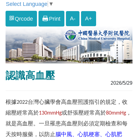
Select Language
▼
A-
A+
Qrcode
Print
認識高血壓
2026/5/29
根據2022台灣心臟學會高血壓照護指引的規定，收
縮壓經常高於
130mmHg
或舒張壓經常高於
80mmHg
，
就是高血壓。一旦罹患高血壓則必須定期檢查和每
天按時服藥，以防止
腦中風、心肌梗塞、心肌肥