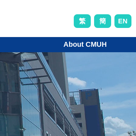
EN
繁
簡
About CMUH