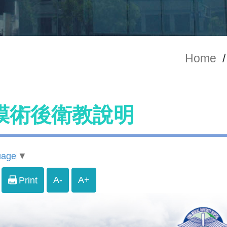
Home
/
膜術後衛教說明
uage
▼
A-
A+
Print