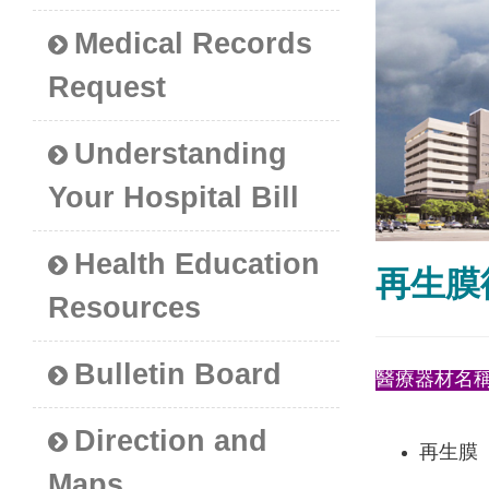
Medical Records
Request
Understanding
Your Hospital Bill
Health Education
再生膜
Resources
Bulletin Board
醫療器材名
Direction and
再生膜
Maps