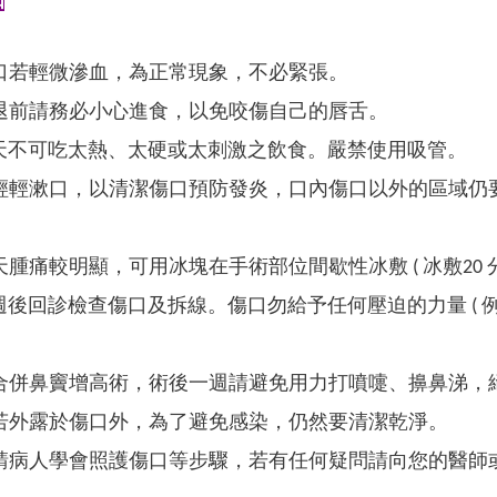
知
口若輕微滲血，為正常現象，不必緊張。
退前請務必小心進食，以免咬傷自己的唇舌。
7 天不可吃太熱、太硬或太刺激之飲食。嚴禁使用吸管。
輕輕漱口，以清潔傷口預防發炎，口內傷口以外的區域仍
腫痛較明顯，可用冰塊在手術部位間歇性冰敷 ( 冰敷20 分
1 週後回診檢查傷口及拆線。傷口勿給予任何壓迫的力量 (
。
合併鼻竇增高術，術後一週請避免用力打噴嚏、擤鼻涕，
若外露於傷口外，為了避免感染，仍然要清潔乾淨。
請病人學會照護傷口等步驟，若有任何疑問請向您的醫師