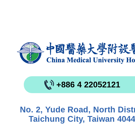
+886 4 22052121
No. 2, Yude Road, North Distr
Taichung City, Taiwan 404