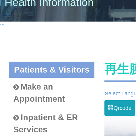
Health Information
:::
再生
Patients & Visitors
Make an
Select Lang
Appointment
Qrcode
Inpatient & ER
Services