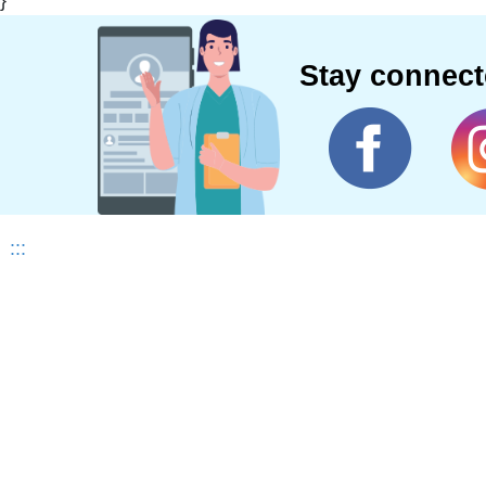
}
Stay connec
:::