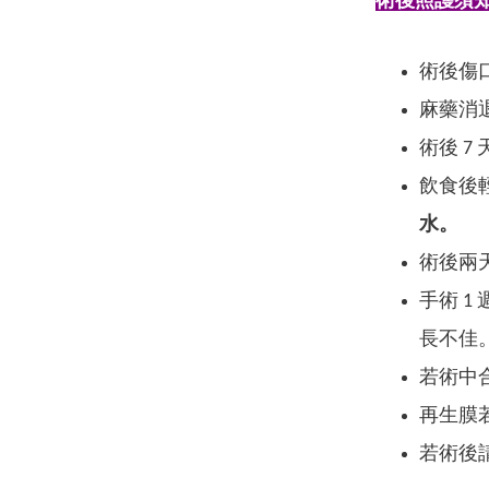
術後照護須
術後傷
麻藥消
術後 
飲食後
水。
術後兩天
手術 
長不佳
若術中
再生膜
若術後