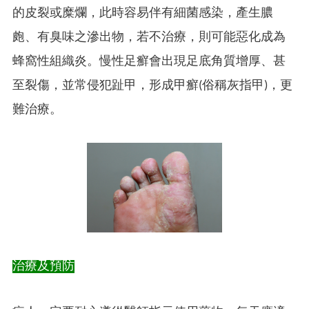
的皮裂或糜爛，此時容易伴有細菌感染，產生膿
皰、有臭味之滲出物，若不治療，則可能惡化成為
蜂窩性組織炎。慢性足癬會出現足底角質增厚、甚
至裂傷，並常侵犯趾甲，形成甲癬(俗稱灰指甲)，更
難治療。
治療及預防