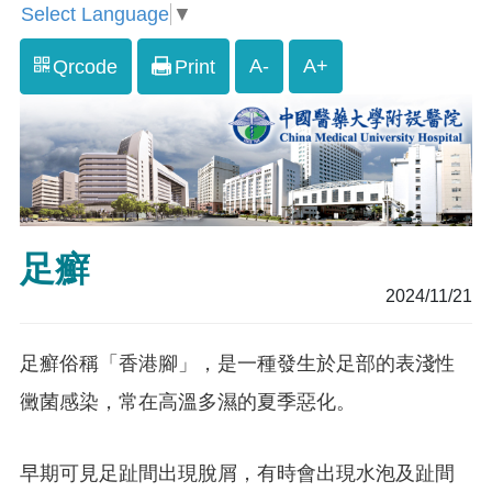
Select Language
▼
A-
A+
Qrcode
Print
足癬
2024/11/21
足癬俗稱「香港腳」，是一種發生於足部的表淺性
黴菌感染，常在高溫多濕的夏季惡化。
早期可見足趾間出現脫屑，有時會出現水泡及趾間