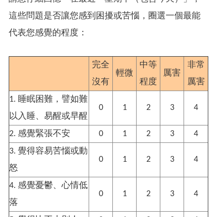
這些問題是否讓您感到困擾或苦惱，圈選一個最能
代表您感覺的程度：
完全
中等
非常
輕微
厲害
沒有
程度
厲害
1. 睡眠困難，譬如難
0
1
2
3
4
以入睡、易醒或早醒
2. 感覺緊張不安
0
1
2
3
4
3. 覺得容易苦惱或動
0
1
2
3
4
怒
4. 感覺憂鬱、心情低
0
1
2
3
4
落