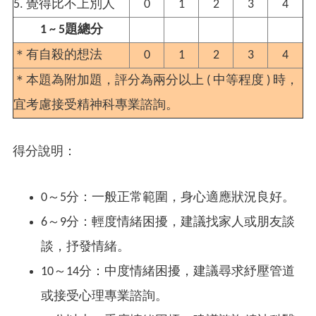
5. 覺得比不上別人
0
1
2
3
4
1 ~ 5
題總分
＊
有自殺的想法
0
1
2
3
4
＊本題為附加題，評分為兩分以上 ( 中等程度 ) 時，
宜考慮接受精神科專業諮詢。
得分說明：
0～5分：一般正常範圍，身心適應狀況良好。
6～9分：輕度情緒困擾，建議找家人或朋友談
談，抒發情緒。
10～14分：中度情緒困擾，建議尋求紓壓管道
或接受心理專業諮詢。