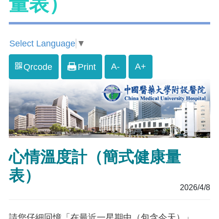
量表）
Select Language
▼
A-
A+
Qrcode
Print
心情溫度計（簡式健康量
表）
2026/4/8
請您仔細回憶「在最近一星期中（包含今天）」，