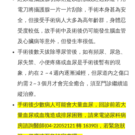
電刀將攝護腺一片一片刮除，手術本身甚為安
全，但接受手術病人大多為高年齡群，身體忍
受度較低，故手術中及術後仍可能發生腦血管
及心臟病等意外，但發生率很低。
手術後數天拔除導尿管後，如有頻尿、尿急、
尿失禁、小便疼痛或血尿是手術後暫有的現
象，約在 2 ~ 4 週內逐漸減輕，但尿道內之傷口
約需 2 ~ 3 個月才會完全癒合，須至門診繼續追
縱治療。
手術後少數病人可能會大量血尿，回診前若大
量血尿或血塊造成排尿困難，請來電泌尿科病
房諮詢醫師(04-22052121 轉 16390)，若緊急狀