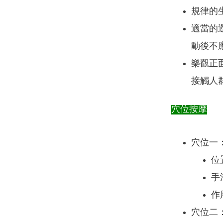
規律的
適當的
動後不
樂觀正
接觸人
穴位按摩
穴位一
位
手
作
穴位二