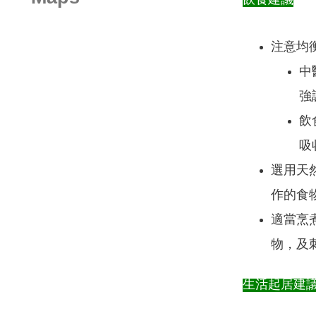
飲食建議
注意均
中
強
飲
吸
選用天
作的食
適當烹
物，及
​生活起居建