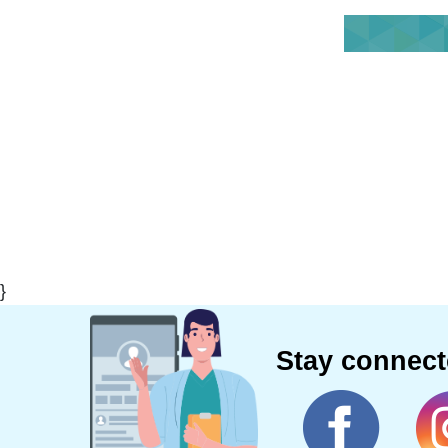
}
Stay connec