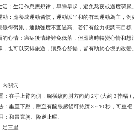
生活：生活作息應規律，早睡早起，避免熬夜或過度勞累
運動：應養成運動習慣，運動以平和的有氧運動為主，例
應覺得勞累，運動強度不宜過高。若行有餘力想調高目標
面的心情：癌症後情緒難免低落，但應適時轉變心情和想
群，也可以安排旅遊，讓身心舒暢，皆有助於心境的改變
：內關穴
置：在手上臂內側，腕橫紋向肘方向約 2寸 (大約 3 指幅
法：垂直下壓，壓至有酸脹感後可持續 3 ~ 10 秒，可重複 5
用：和胃寬胸、降逆止嘔。
：足三里