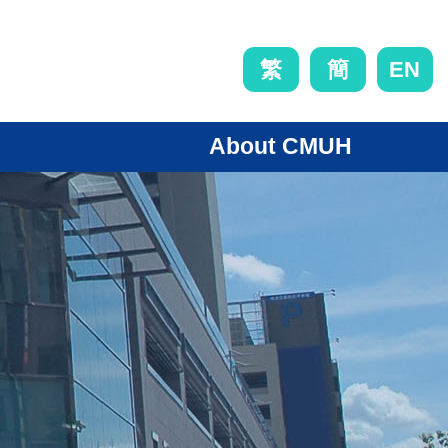
EN
繁
簡
About CMUH