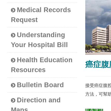
Medical Records
Request
Understanding
Your Hospital Bill
Health Education
癌症腹
Resources
Bulletin Board
接受癌症腹
方法，可幫
Direction and
Maps