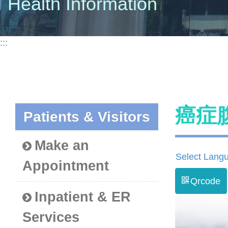
Health Information
:::
癌症
Patients & Visitors
Make an
Select Lang
Appointment
Qrcode
Inpatient & ER
Services