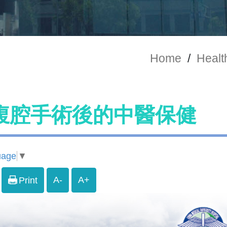
Home
/
Healt
腹腔手術後的中醫保健
uage
▼
A-
A+
Print