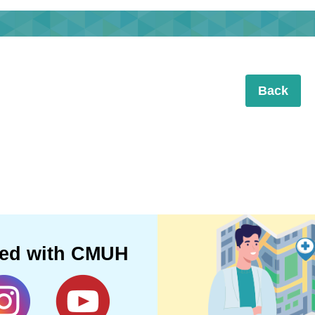
Back
ted with CMUH