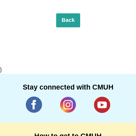
Back
}
Stay connected with CMUH
How to get to CMUH