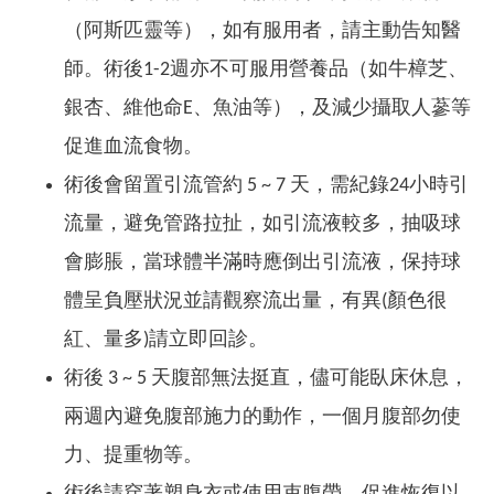
（阿斯匹靈等），如有服用者，請主動告知醫
師。術後1-2週亦不可服用營養品（如牛樟芝、
銀杏、維他命E、魚油等），及減少攝取人蔘等
促進血流食物。
術後會留置引流管約 5 ~ 7 天，需紀錄24小時引
流量，避免管路拉扯，如引流液較多，抽吸球
會膨脹，當球體半滿時應倒出引流液，保持球
體呈負壓狀況並請觀察流出量，有異(顏色很
紅、量多)請立即回診。
術後 3 ~ 5 天腹部無法挺直，儘可能臥床休息，
兩週內避免腹部施力的動作，一個月腹部勿使
力、提重物等。