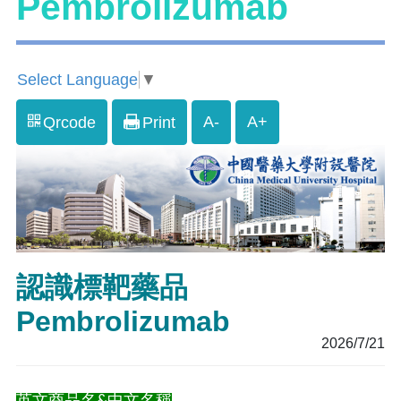
Pembrolizumab
Select Language
▼
A-
A+
Qrcode
Print
認識標靶藥品
Pembrolizumab
2026/7/21