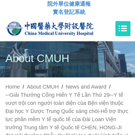
院外單位健康通報
實名登記系統
About CMUH
Home
/
About CMUH
/
News and Award
/
─Giải Thưởng Cống Hiến Y Tế Lần Thứ 29─Y tế
vượt trội con người toàn diện của Bện viện thuộc
Đại học Y Dược Trung Quốc sáng chói-Hỗ trợ thực
lực phần mềm Y tế quốc tế của Đài Loan Viện
trưởng Trung tâm Y tế Quốc tế CHEN, HONG-JI