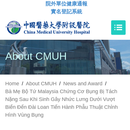
院外單位健康通報
實名登記系統
About CMUH
Home
/
About CMUH
/
News and Award
/
Bà Mẹ Bộ Tứ Malaysia Chứng Cơ Bụng Bị Tách
Nặng Sau Khi Sinh Gây Nhức Lưng Dưới Vượt
Biển Đến Đài Loan Tiến Hành Phẫu Thuật Chỉnh
Hình Vùng Bụng