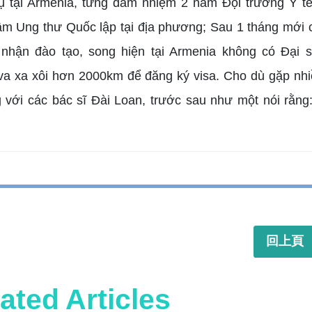
ụ tại Armenia, từng đảm nhiệm 2 năm Đội trưởng Y tế
âm Ung thư Quốc lập tại địa phương; Sau 1 tháng mới 
 nhận đào tạo, song hiện tại Armenia không có Đại
a xa xôi hơn 2000km để đăng ký visa. Cho dù gặp nhiề
 với các bác sĩ Đài Loan, trước sau như một nói rằng
回上頁
ated Articles