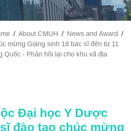
ome
/
About CMUH
/
News and Award
/
úc mừng Giáng sinh 18 bác sĩ đến từ 11
 Quốc - Phản hồi lại cho khu xã địa
uộc Đại học Y Dược
sĩ đào tạo chúc mừng