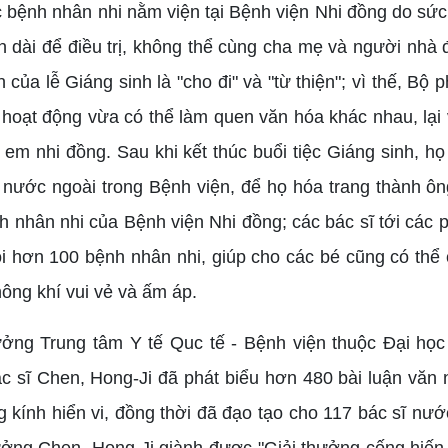
 bệnh nhân nhi nằm viện tại Bệnh viện Nhi đồng do sức 
an dài để điều trị, không thể cùng cha mẹ và người nhà
ần của lễ Giáng sinh là "cho đi" và "từ thiện"; vì thế, 
 hoạt động vừa có thể làm quen văn hóa khác nhau, lại
 em nhi đồng. Sau khi kết thúc buổi tiệc Giáng sinh, họ
 nước ngoài trong Bệnh viện, để họ hóa trang thành ôn
h nhân nhi của Bệnh viện Nhi đồng; các bác sĩ tới các 
i hơn 100 bệnh nhân nhi, giúp cho các bé cũng có thể
ông khí vui vẻ và ấm áp.
ưởng Trung tâm Y tế Quc tế - Bệnh viện thuộc Đại h
ác sĩ Chen, Hong-Ji đã phát biểu hơn 480 bài luận văn 
g kính hiển vi, đồng thời đã đạo tạo cho 117 bác sĩ nư
ưởng Chen, Hong-Ji giành được "Giải thưởng cống hiến Y