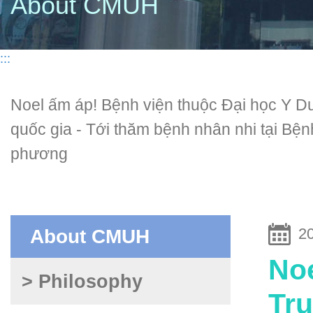
About CMUH
:::
Noel ấm áp! Bệnh viện thuộc Đại học Y D
quốc gia - Tới thăm bệnh nhân nhi tại Bệ
phương
2
About CMUH
Noe
> Philosophy
Tru