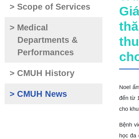
> Scope of Services
Giá
thă
> Medical
thu
Departments &
Performances
ch
> CMUH History
> CMUH News
Bệnh vi
học đa 