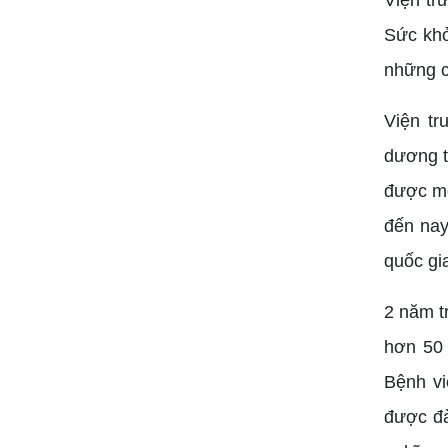
Sức khỏ
những cá
Viện tr
dương t
được mộ
đến nay
quốc gi
2 năm t
hơn 50 
Bệnh vi
được đà