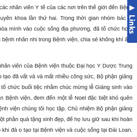
các nhân viên Y tế của các nơi trên thế giới đến Bệnh
uyên khoa lần thứ hai. Trong thời gian nhóm bác sĩ
hòa mình vào cuộc sống địa phương, đã tổ chức hoạt
c bệnh nhân nhi trong Bệnh viện, chia sẻ không khí ấm
 nhân viên của Bệnh viện thuộc Đại học Y Dược Trung
o tạo đã vất vả và mất nhiều công sức, Bộ phận giảng
 tổ chức buổi tiệc nhằm chúc mừng lễ Giáng sinh vào
àn Bệnh viện, đem đến một lễ Noel đặc biệt khó quên
Bệnh viện chúng tôi học tập. Chủ nhiệm Bộ phận giảng
t phần quà tặng xinh đẹp, để họ lưu giữ sau khi hoàn
khi đà o tạo tại Bệnh viện và cuộc sống tại Đài Loan.