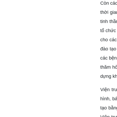
Còn các
thời gi
tinh th
tổ chức
cho các
đào tạo
các bện
thăm hỏ
dựng kh
Viện tr
hình, b
tạo bằn
Viện tr