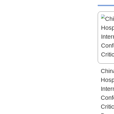
Chin
Hospi
Inter
Conf
Criti