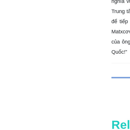
nghĩa v
Trung t
để tiếp
Matxcơv
của ông
Quốc!”
Rel