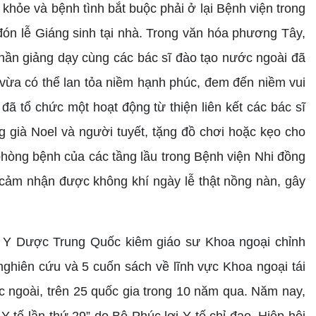
khỏe và bệnh tình bắt buộc phải ở lại Bệnh viện trong
 đón lễ Giáng sinh tại nhà. Trong văn hóa phương Tây,
Bộ phần giảng dạy cùng các bác sĩ đào tạo nước ngoài đã
 vừa có thể lan tỏa niềm hạnh phúc, đem đến niềm vui
 đã tổ chức một hoạt động từ thiện liên kết các bác sĩ
g già Noel và người tuyết, tặng đồ chơi hoặc kẹo cho
phòng bệnh của các tầng lầu trong Bệnh viện Nhi đồng
 cảm nhận được không khí ngày lễ thật nồng nàn, gây
ọc Y Dược Trung Quốc kiêm giáo sư Khoa ngoại chỉnh
nghiên cứu và 5 cuốn sách về lĩnh vực Khoa ngoại tái
ớc ngoài, trên 25 quốc gia trong 10 năm qua. Năm nay,
 tế lần thứ 29” do Bộ Phúc lợi Y tế chỉ đạo, Hiệp hội