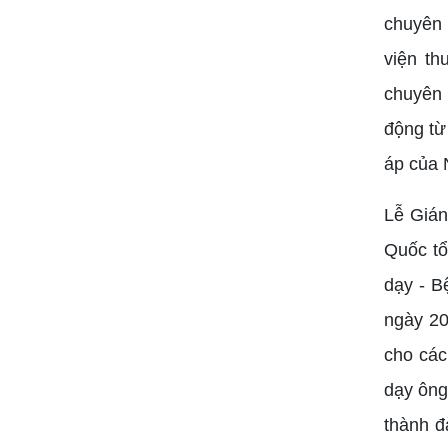
chuyên 
viện th
chuyên 
động từ
áp của 
Lễ Gián
Quốc tổ
dạy - B
ngày 20
cho các
dạy ông
thành đ