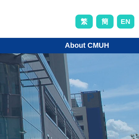
EN
繁
簡
About CMUH