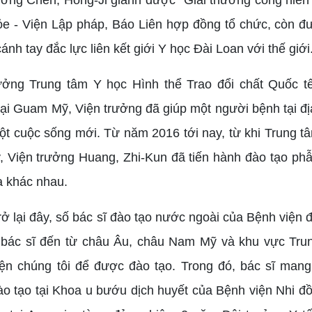
e - Viện Lập pháp, Báo Liên hợp đồng tổ chức, còn đư
nh tay đắc lực liên kết giới Y học Đài Loan với thế giới
ưởng Trung tâm Y học Hình thể Trao đổi chất Quốc 
ại Guam Mỹ, Viện trưởng đã giúp một người bệnh tại đị
t cuộc sống mới. Từ năm 2016 tới nay, từ khi Trung tâ
, Viện trưởng Huang, Zhi-Kun đã tiến hành đào tạo phẫ
a khác nhau.
rở lại đây, số bác sĩ đào tạo nước ngoài của Bệnh viện
bác sĩ đến từ châu Âu, châu Nam Mỹ và khu vực Tru
ện chúng tôi để được đào tạo. Trong đó, bác sĩ man
o tạo tại Khoa u bướu dịch huyết của Bệnh viện Nhi đ